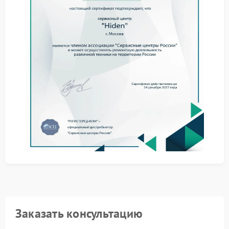
алгоритма запуска.
Сопоставляют поведение ИБП при разных условиях
подключения.
Оценивают стабильность реакции устройства в
повторяющихся сценариях.
Сервис Hiden ориентирован на выявление
отклонений по характерным точкам остановки —
такой подход позволяет быстро сузить круг
возможных причин.
Ремонт Hiden включает работу с управляющими
модулями и программными сценариями, которые
отвечают за последовательность включения.
Специалисты применяют методики, исключающие
случайные воздействия на схему.
Сервисный центр Hiden располагает инструментами
для точного определения участка, где происходит
блокировка запуска. Обратитесь к инженерам — они
оперативно выявят и устранят причину зависания.
Заказать консультацию