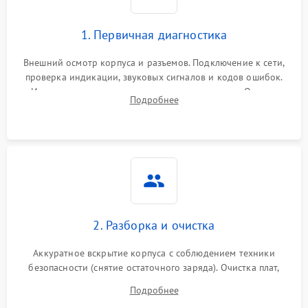
1. Первичная диагностика
Внешний осмотр корпуса и разъемов. Подключение к сети,
проверка индикации, звуковых сигналов и кодов ошибок.
Измерение входного и выходного напряжения. Оценка
Подробнее
реакции ИБП на отключение основного питания без
нагрузки.
2. Разборка и очистка
Аккуратное вскрытие корпуса с соблюдением техники
безопасности (снятие остаточного заряда). Очистка плат,
радиаторов и кулеров от пыли с помощью сжатого воздуха
Подробнее
и кистей для предотвращения перегрева и замыканий.