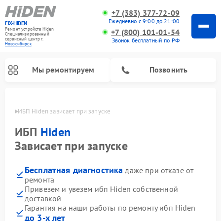
+7 (383) 377-72-09
Ежедневно с 9:00 до 21:00
FIX-HIDEN
Ремонт устройств Hiden
+7 (800) 101-01-54
Специализированный
cервисный центр г.
Звонок бесплатный по РФ
Новосибирск
Мы ремонтируем
Позвонить
ирске
ИБП Hiden зависает при запуске
ИБП
Hiden
Зависает при запуске
Бесплатная диагностика
даже при отказе от
ремонта
Привезем и увезем ибп Hiden собственной
доставкой
Гарантия на наши работы по ремонту ибп Hiden
до 3-х лет