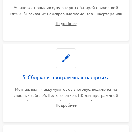
Установка новых аккумуляторных батарей с зачисткой
клемм. Выпаивание неисправных элементов инвертора или
цепи зарядки и монтаж новых радиодеталей.
Подробнее
Восстановление поврежденных токоведущих дорожек и
замена реле.
5. Сборка и программная настройка
Монтаж плат и аккумуляторов в корпус, подключение
силовых кабелей. Подключение к ПК для программной
калибровки констант батареи, настройки порогов
Подробнее
срабатывания AVR и сброса счетчиков старения АКБ.