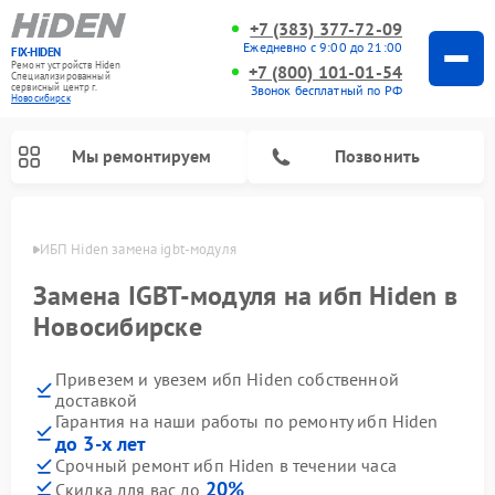
+7 (383) 377-72-09
Ежедневно с 9:00 до 21:00
FIX-HIDEN
Ремонт устройств Hiden
+7 (800) 101-01-54
Специализированный
cервисный центр г.
Звонок бесплатный по РФ
Новосибирск
Мы ремонтируем
Позвонить
ирске
ИБП Hiden замена igbt-модуля
Замена IGBT-модуля на ибп Hiden в
Новосибирске
Привезем и увезем ибп Hiden собственной
доставкой
Гарантия на наши работы по ремонту ибп Hiden
до 3-х лет
Срочный ремонт ибп Hiden в течении часа
20%
Скидка для вас до