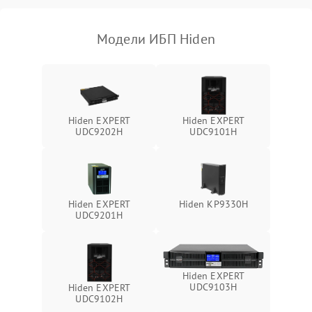
Поломка фильтров
1000 ₽
Подробнее →
(EMI/EMC)
Модели ИБП Hiden
Неисправность системы
1500 ₽
Подробнее →
защиты
Неисправность системы
2000 ₽
Подробнее →
стабилизации
Hiden EXPERT
Hiden EXPERT
UDC9202H
UDC9101H
Поломка системы
автоматического
1500 ₽
Подробнее →
переключения
Неисправность системы
Hiden EXPERT
Hiden KP9330H
1500 ₽
Подробнее →
мониторинга
UDC9201H
Повреждение внутренних
500 ₽
Подробнее →
проводов
Hiden EXPERT
UDC9103H
Hiden EXPERT
Неисправность системы
UDC9102H
1500 ₽
Подробнее →
зарядки