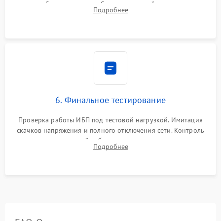
калибровки констант батареи, настройки порогов
Подробнее
срабатывания AVR и сброса счетчиков старения АКБ.
6. Финальное тестирование
Проверка работы ИБП под тестовой нагрузкой. Имитация
скачков напряжения и полного отключения сети. Контроль
времени автономной работы, температурного режима и
Подробнее
корректности формы выходного сигнала.