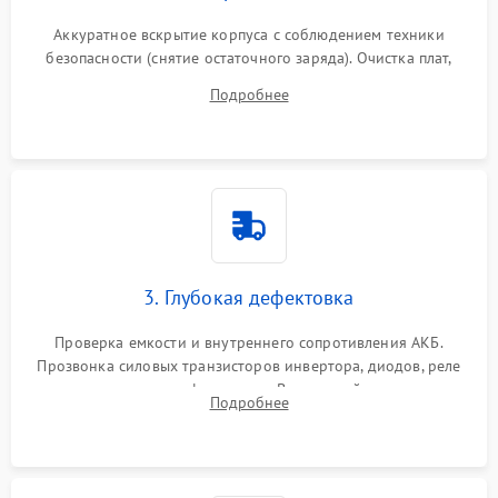
Аккуратное вскрытие корпуса с соблюдением техники
безопасности (снятие остаточного заряда). Очистка плат,
радиаторов и кулеров от пыли с помощью сжатого воздуха
Подробнее
и кистей для предотвращения перегрева и замыканий.
3. Глубокая дефектовка
Проверка емкости и внутреннего сопротивления АКБ.
Прозвонка силовых транзисторов инвертора, диодов, реле
переключения и трансформатора. Визуальный поиск вздутых
Подробнее
конденсаторов и прогаров на печатной плате.