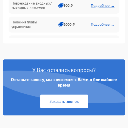
Повреждение входных/
500 ₽
Подробнее →
выходных разъемов
Механические повреждения
Поломка платы
Механика
2000 ₽
Подробнее →
управления
Неисправность
3000 ₽
Подробнее →
трансформатора
Повреждение
500 ₽
Подробнее →
конденсаторов
У Вас остались вопросы?
Поломка предохранителя
100 ₽
Подробнее →
Оставьте заявку, мы свяжемся с Вами в ближайшее
время
Неисправность системы
1000 ₽
Подробнее →
охлаждения
Заказать звонок
Неисправность
500 ₽
Подробнее →
индикаторов