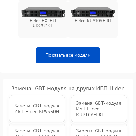
Поломка системы защиты
1000 ₽
Подробнее →
от перегрузок
Hiden EXPERT
Hiden KU9106H-RT
UDC9210H
Неисправность системы
защиты от короткого
1500 ₽
Подробнее →
замыкания
Показать все модели
Повреждение системы
1000 ₽
Подробнее →
защиты от перегрева
Неисправность системы
защиты от
1500 ₽
Подробнее →
перенапряжения
Замена IGBT-модуля на других ИБП Hiden
Замена IGBT-модуля
Замена IGBT-модуля
ИБП Hiden
ИБП Hiden KP9330H
KU9106H-RT
Замена IGBT-модуля
Замена IGBT-модуля