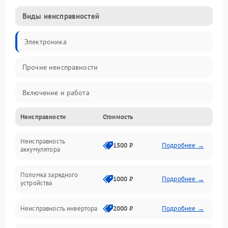
Виды неисправностей
Электроника
Прочие неисправности
Включение и работа
Неисправности
Стоимость
Работа с нагрузкой
Неисправность
Звук и индикация
1500 ₽
Подробнее →
аккумулятора
Питание и режимы
Поломка зарядного
1000 ₽
Подробнее →
устройства
Интерфейсы и связь
Неисправность инвертора
2000 ₽
Подробнее →
Температура и эксплуатация