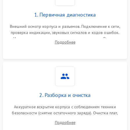
1. Первичная диагностика
Внешний осмотр корпуса и разъемов. Подключение к сети,
проверка индикации, звуковых сигналов и кодов ошибок.
Измерение входного и выходного напряжения. Оценка
Подробнее
реакции ИБП на отключение основного питания без
нагрузки.
2. Разборка и очистка
Аккуратное вскрытие корпуса с соблюдением техники
безопасности (снятие остаточного заряда). Очистка плат,
радиаторов и кулеров от пыли с помощью сжатого воздуха
Подробнее
и кистей для предотвращения перегрева и замыканий.