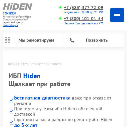
+7 (383) 377-72-09
Ежедневно с 9:00 до 21:00
FIX-HIDEN
Ремонт устройств Hiden
+7 (800) 101-01-54
Специализированный
cервисный центр г.
Звонок бесплатный по РФ
Новосибирск
Мы ремонтируем
Позвонить
ирске
ИБП Hiden щелкает при работе
ИБП
Hiden
Щелкает при работе
Бесплатная диагностика
даже при отказе от
ремонта
Привезем и увезем ибп Hiden собственной
доставкой
Гарантия на наши работы по ремонту ибп Hiden
до 3-х лет