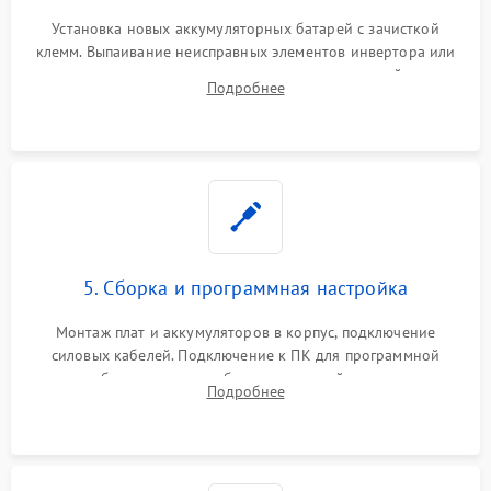
Установка новых аккумуляторных батарей с зачисткой
клемм. Выпаивание неисправных элементов инвертора или
цепи зарядки и монтаж новых радиодеталей.
Подробнее
Восстановление поврежденных токоведущих дорожек и
замена реле.
5. Сборка и программная настройка
Монтаж плат и аккумуляторов в корпус, подключение
силовых кабелей. Подключение к ПК для программной
калибровки констант батареи, настройки порогов
Подробнее
срабатывания AVR и сброса счетчиков старения АКБ.