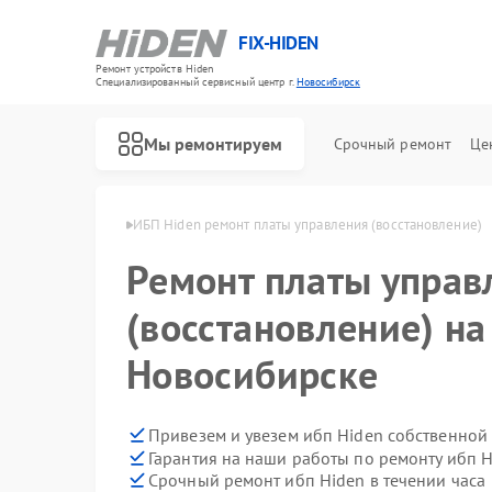
FIX-HIDEN
Ремонт устройств Hiden
Специализированный cервисный центр г.
Новосибирск
Мы ремонтируем
Срочный ремонт
Це
den в Новосибирске
ИБП Hiden ремонт платы управления (восстановление)
Ремонт платы управ
(восстановление) на
Новосибирске
Привезем и увезем ибп Hiden собственной
Гарантия на наши работы по ремонту ибп 
Срочный ремонт ибп Hiden в течении часа