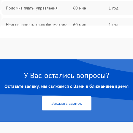
Поломка платы управления
60 мин
1 год
Неисправность трансформатора
60 мин
1 год
Повреждение конденсаторов
60 мин
1 год
Поломка предохранителя
60 мин
1 год
У Вас остались вопросы?
Неисправность системы
60 мин
1 год
охлаждения
Оставьте заявку, мы свяжемся с Вами в ближайшее время
Неисправность индикаторов
60 мин
1 год
Заказать звонок
Поломка фильтров (EMI/EMC)
60 мин
1 год
Неисправность системы защиты
60 мин
1 год