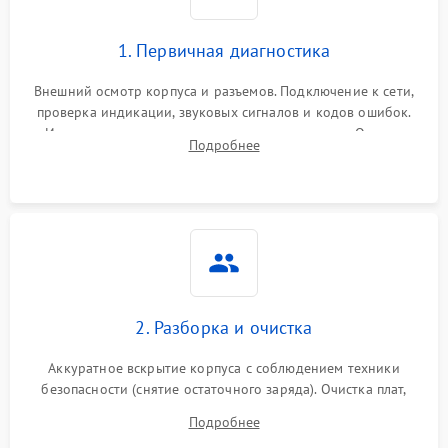
1. Первичная диагностика
Внешний осмотр корпуса и разъемов. Подключение к сети,
проверка индикации, звуковых сигналов и кодов ошибок.
Измерение входного и выходного напряжения. Оценка
Подробнее
реакции ИБП на отключение основного питания без
нагрузки.
2. Разборка и очистка
Аккуратное вскрытие корпуса с соблюдением техники
безопасности (снятие остаточного заряда). Очистка плат,
радиаторов и кулеров от пыли с помощью сжатого воздуха
Подробнее
и кистей для предотвращения перегрева и замыканий.