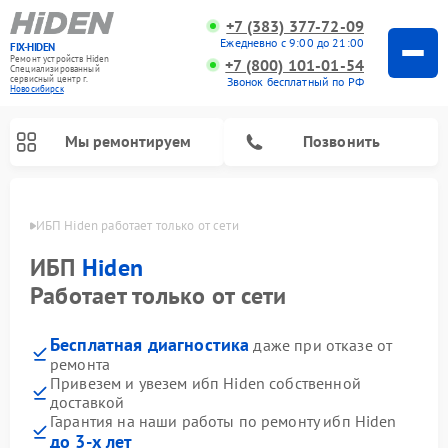
+7 (383) 377-72-09
Ежедневно с 9:00 до 21:00
FIX-HIDEN
Ремонт устройств Hiden
+7 (800) 101-01-54
Специализированный
cервисный центр г.
Звонок бесплатный по РФ
Новосибирск
Мы ремонтируем
Позвонить
ирске
ИБП Hiden работает только от сети
ИБП
Hiden
Работает только от сети
Бесплатная диагностика
даже при отказе от
ремонта
Привезем и увезем ибп Hiden собственной
доставкой
Гарантия на наши работы по ремонту ибп Hiden
до 3-х лет