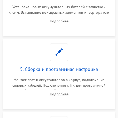
Установка новых аккумуляторных батарей с зачисткой
клемм. Выпаивание неисправных элементов инвертора или
цепи зарядки и монтаж новых радиодеталей.
Подробнее
Восстановление поврежденных токоведущих дорожек и
замена реле.
5. Сборка и программная настройка
Монтаж плат и аккумуляторов в корпус, подключение
силовых кабелей. Подключение к ПК для программной
калибровки констант батареи, настройки порогов
Подробнее
срабатывания AVR и сброса счетчиков старения АКБ.