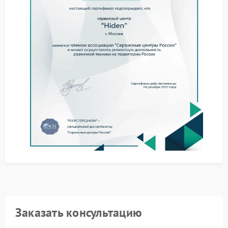
работу оборудования. Дальнейшее использование
устройства в таком состоянии повышает риск
полного выхода из строя.
Рекомендации при выявлении
проблемы
Отключите все устройства от ИБП — это снизит
нагрузку и предотвратит резкие переходы режимов.
Убедитесь, что суммарная мощность потребителей
не превышает номинал модели.
Проверьте целостность кабелей и плотность
разъемов — плохой контакт иногда искажает
нагрузку.
Не пытайтесь самостоятельно разбирать схему —
вмешательство без профильной подготовки
увеличивает ущерб.
Сервис Hiden располагает специализированными
стендами для оценки нагрузочной способности
ИБП. Диагностика позволяет точно определить, на
каком этапе цепь теряет устойчивость.
Заказать консультацию
Ремонт Hiden проводится с заменой только тех