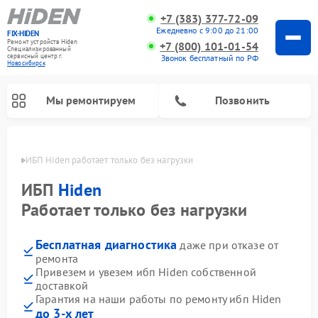
+7 (383) 377-72-09
Ежедневно с 9:00 до 21:00
FIX-HIDEN
Ремонт устройств Hiden
+7 (800) 101-01-54
Специализированный
cервисный центр г.
Звонок бесплатный по РФ
Новосибирск
Мы ремонтируем
Позвонить
ирске
ИБП Hiden работает только без нагрузки
ИБП
Hiden
Работает только без нагрузки
Бесплатная диагностика
даже при отказе от
ремонта
Привезем и увезем ибп Hiden собственной
доставкой
Гарантия на наши работы по ремонту ибп Hiden
до 3-х лет