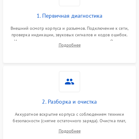
1. Первичная диагностика
Внешний осмотр корпуса и разъемов. Подключение к сети,
проверка индикации, звуковых сигналов и кодов ошибок.
Измерение входного и выходного напряжения. Оценка
Подробнее
реакции ИБП на отключение основного питания без
нагрузки.
2. Разборка и очистка
Аккуратное вскрытие корпуса с соблюдением техники
безопасности (снятие остаточного заряда). Очистка плат,
радиаторов и кулеров от пыли с помощью сжатого воздуха
Подробнее
и кистей для предотвращения перегрева и замыканий.