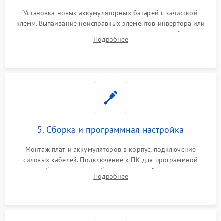
Установка новых аккумуляторных батарей с зачисткой
клемм. Выпаивание неисправных элементов инвертора или
цепи зарядки и монтаж новых радиодеталей.
Подробнее
Восстановление поврежденных токоведущих дорожек и
замена реле.
5. Сборка и программная настройка
Монтаж плат и аккумуляторов в корпус, подключение
силовых кабелей. Подключение к ПК для программной
калибровки констант батареи, настройки порогов
Подробнее
срабатывания AVR и сброса счетчиков старения АКБ.