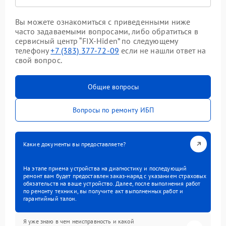
Вы можете ознакомиться с приведенными ниже
часто задаваемыми вопросами, либо обратиться в
сервисный центр “FIX-Hiden” по следующему
телефону
+7 (383) 377-72-09
если не нашли ответ на
свой вопрос.
Общие вопросы
Вопросы по ремонту ИБП
Какие документы вы предоставляете?
На этапе приема устройства на диагностику и последующий
ремонт вам будет предоставлен заказ-наряд с указанием страховых
обязательств на ваше устройство. Далее, после выполнения работ
по ремонту техники, вы получите акт выполненных работ и
гарантийный талон.
Я уже знаю в чем неисправность и какой