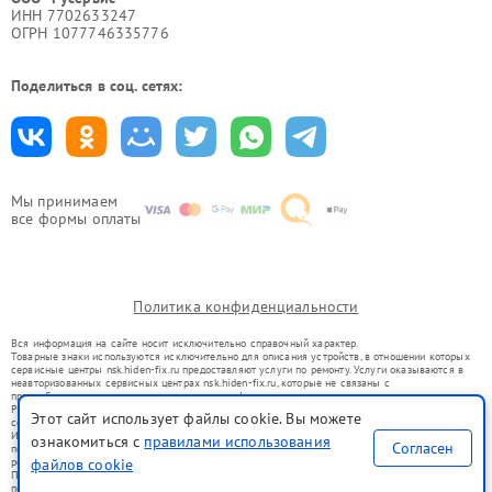
ИНН 7702633247
ОГРН 1077746335776
Поделиться в соц. сетях:
Мы принимаем
все формы оплаты
Политика конфиденциальности
Вся информация на сайте носит исключительно справочный характер.
Товарные знаки используются исключительно для описания устройств, в отношении которых
сервисные центры nsk.hiden-fix.ru предоставляют услуги по ремонту. Услуги оказываются в
неавторизованных сервисных центрах nsk.hiden-fix.ru, которые не связаны с
правообладателями товарных знаков или их официальными представителями.
Ремонт осуществляется для устройств, уже введенных в гражданский оборот в соответствии
Этот сайт использует файлы cookie. Вы можете
со статьей 1487 ГК РФ.
Использование товарных знаков не преследует цели индивидуализации услуг или введения
ознакомиться с
правилами использования
Согласен
потребителей в заблуждение, а служит для информирования о предоставляемых услугах по
ремонту техники указанных брендов.
файлов cookie
Представленная на сайте информация не является публичной офертой, определяемой
положениями Статьи 437(2) Гражданского кодекса РФ