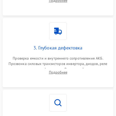
Подробнее
и кистей для предотвращения перегрева и замыканий.
3. Глубокая дефектовка
Проверка емкости и внутреннего сопротивления АКБ.
Прозвонка силовых транзисторов инвертора, диодов, реле
переключения и трансформатора. Визуальный поиск вздутых
Подробнее
конденсаторов и прогаров на печатной плате.