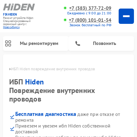
+7 (383) 377-72-09
Ежедневно с 9:00 до 21:00
FIX-HIDEN
Ремонт устройств Hiden
+7 (800) 101-01-54
Специализированный
cервисный центр г.
Звонок бесплатный по РФ
Новосибирск
Мы ремонтируем
Позвонить
ирске
ИБП Hiden повреждение внутренних проводов
ИБП
Hiden
Повреждение внутренних
проводов
Бесплатная диагностика
даже при отказе от
ремонта
Привезем и увезем ибп Hiden собственной
доставкой