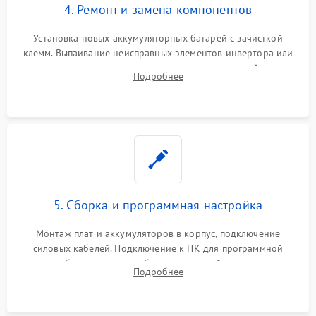
4. Ремонт и замена компонентов
Установка новых аккумуляторных батарей с зачисткой
клемм. Выпаивание неисправных элементов инвертора или
цепи зарядки и монтаж новых радиодеталей.
Подробнее
Восстановление поврежденных токоведущих дорожек и
замена реле.
5. Сборка и программная настройка
Монтаж плат и аккумуляторов в корпус, подключение
силовых кабелей. Подключение к ПК для программной
калибровки констант батареи, настройки порогов
Подробнее
срабатывания AVR и сброса счетчиков старения АКБ.