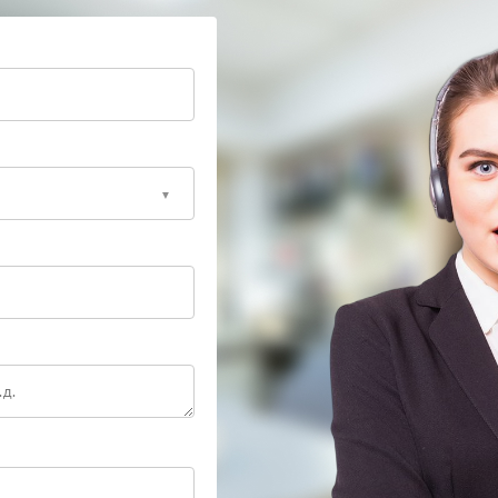
ных панелей либо восстановление жесткости
результатам осмотра.
нтами для точной подгонки элементов — они
сохранение заводских параметров корпуса.
ную целостность на протяжении всего срока службы:
енты и поддерживает штатный тепловой режим. При
тройства оказывается под вопросом.
ждений: профессиональный ремонт вернет корпусу
 от дальнейших воздействий.