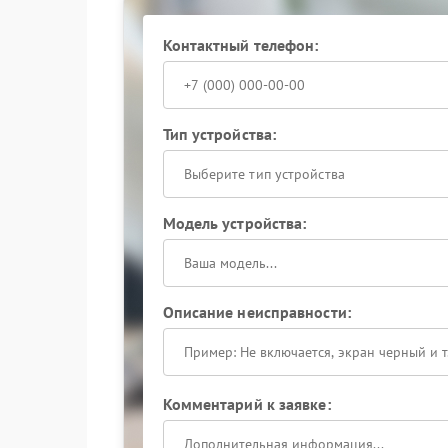
Ремонт Hiden включает замену деформирован
конструкции: решение принимается строго по 
Контактный телефон:
Сервисный центр Hiden располагает инструме
обеспечивают плотное прилегание деталей и 
Бесперебойник должен сохранять конструктив
прочный корпус защищает внутренние компон
Тип устройства:
наличии повреждений стабильность работы ус
Выберите тип устройства
Обратитесь к специалистам для оценки повре
необходимую прочность и защитит устройство
Модель устройства:
Описание неисправности:
Комментарий к заявке: