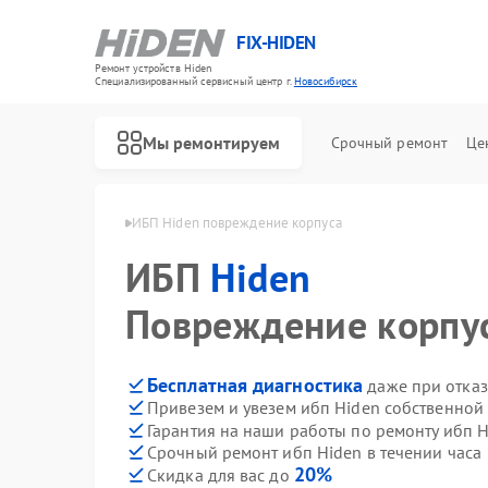
FIX-HIDEN
Ремонт устройств Hiden
Специализированный cервисный центр г.
Новосибирск
Мы ремонтируем
Срочный ремонт
Це
den в Новосибирске
ИБП Hiden повреждение корпуса
ИБП
Hiden
Повреждение корпу
Бесплатная диагностика
даже при отказ
Привезем и увезем ибп Hiden собственной
Гарантия на наши работы по ремонту ибп 
Срочный ремонт ибп Hiden в течении часа
20%
Скидка для вас до