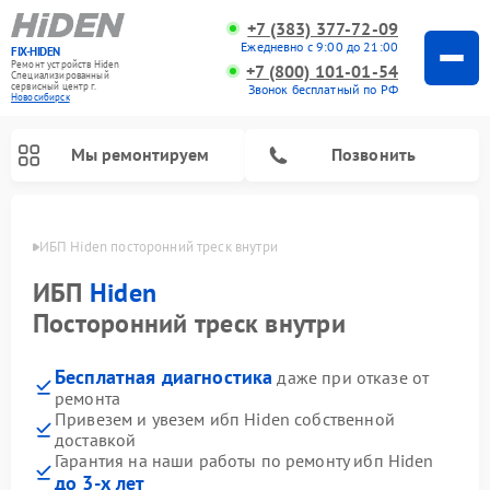
+7 (383) 377-72-09
Ежедневно с 9:00 до 21:00
FIX-HIDEN
Ремонт устройств Hiden
+7 (800) 101-01-54
Специализированный
cервисный центр г.
Звонок бесплатный по РФ
Новосибирск
Мы ремонтируем
Позвонить
ирске
ИБП Hiden посторонний треск внутри
ИБП
Hiden
Посторонний треск внутри
Бесплатная диагностика
даже при отказе от
ремонта
Привезем и увезем ибп Hiden собственной
доставкой
Гарантия на наши работы по ремонту ибп Hiden
до 3-х лет