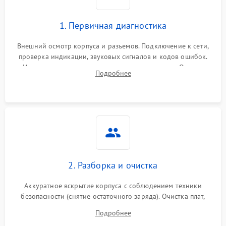
1. Первичная диагностика
Внешний осмотр корпуса и разъемов. Подключение к сети,
проверка индикации, звуковых сигналов и кодов ошибок.
Измерение входного и выходного напряжения. Оценка
Подробнее
реакции ИБП на отключение основного питания без
нагрузки.
2. Разборка и очистка
Аккуратное вскрытие корпуса с соблюдением техники
безопасности (снятие остаточного заряда). Очистка плат,
радиаторов и кулеров от пыли с помощью сжатого воздуха
Подробнее
и кистей для предотвращения перегрева и замыканий.