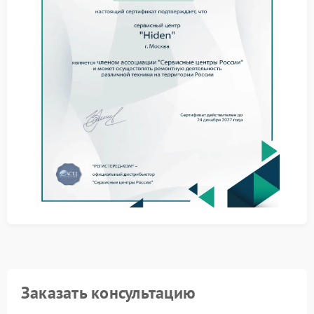
звуков нельзя считать надежным: скрытые процессы
могут стремительно прогрессировать, затрагивая
силовые цепи и платы управления.
Как определяют источник шума
Фиксируют момент появления треска относительно
этапов работы ИБП.
Оценивают локализацию звука методом
направленного прослушивания.
Считывают системные коды и сопоставляют их с
акустическими проявлениями.
Проверяют крепления плат, трансформаторов и
радиаторов на люфт.
Сервис Hiden применяет методики поэтапного
исключения возможных причин: это помогает
сузить круг подозреваемых компонентов и избежать
необоснованных замен.
Сервисный центр Hiden располагает
специализированными стендами для тестирования
под нагрузкой: инженеры фиксируют поведение
Заказать консультацию
устройства в разных режимах и точно определяют
участок, генерирующий шум.