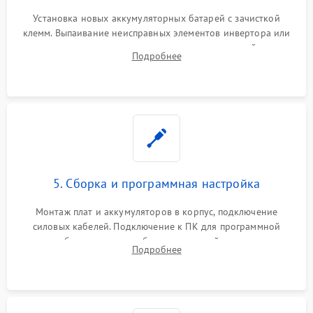
Установка новых аккумуляторных батарей с зачисткой
клемм. Выпаивание неисправных элементов инвертора или
цепи зарядки и монтаж новых радиодеталей.
Подробнее
Восстановление поврежденных токоведущих дорожек и
замена реле.
5. Сборка и программная настройка
Монтаж плат и аккумуляторов в корпус, подключение
силовых кабелей. Подключение к ПК для программной
калибровки констант батареи, настройки порогов
Подробнее
срабатывания AVR и сброса счетчиков старения АКБ.