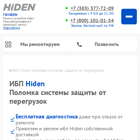
+7 (383) 377-72-09
Ежедневно с 9:00 до 21:00
FIX-HIDEN
Ремонт устройств Hiden
+7 (800) 101-01-54
Специализированный
cервисный центр г.
Звонок бесплатный по РФ
Новосибирск
Мы ремонтируем
Позвонить
ирске
ИБП Hiden поломка системы защиты от перегрузок
ИБП
Hiden
Поломка системы защиты от
перегрузок
Бесплатная диагностика
даже при отказе от
ремонта
Привезем и увезем ибп Hiden собственной
доставкой