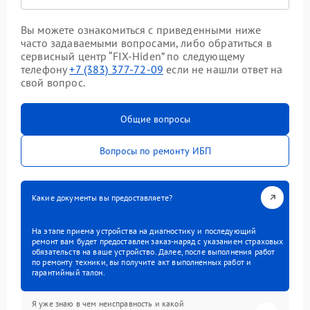
Вы можете ознакомиться с приведенными ниже
часто задаваемыми вопросами, либо обратиться в
сервисный центр “FIX-Hiden” по следующему
телефону
+7 (383) 377-72-09
если не нашли ответ на
свой вопрос.
Общие вопросы
Вопросы по ремонту ИБП
Какие документы вы предоставляете?
На этапе приема устройства на диагностику и последующий
ремонт вам будет предоставлен заказ-наряд с указанием страховых
обязательств на ваше устройство. Далее, после выполнения работ
по ремонту техники, вы получите акт выполненных работ и
гарантийный талон.
Я уже знаю в чем неисправность и какой