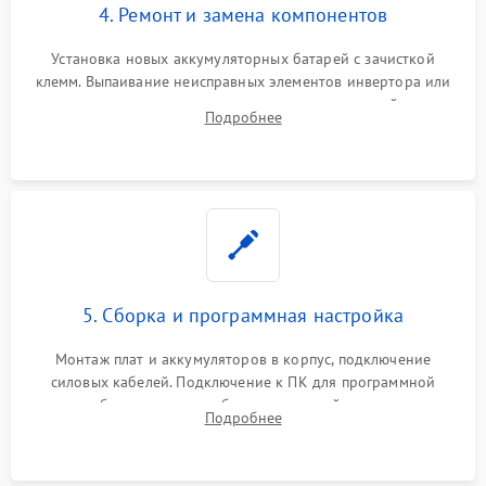
4. Ремонт и замена компонентов
Установка новых аккумуляторных батарей с зачисткой
клемм. Выпаивание неисправных элементов инвертора или
цепи зарядки и монтаж новых радиодеталей.
Подробнее
Восстановление поврежденных токоведущих дорожек и
замена реле.
5. Сборка и программная настройка
Монтаж плат и аккумуляторов в корпус, подключение
силовых кабелей. Подключение к ПК для программной
калибровки констант батареи, настройки порогов
Подробнее
срабатывания AVR и сброса счетчиков старения АКБ.