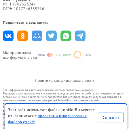
ИНН 7702633247
ОГРН 1077746335776
Поделиться в соц. сетях:
Мы принимаем
все формы оплаты
Политика конфиденциальности
Вся информация на сайте носит исключительно справочный характер.
Товарные знаки используются исключительно для описания устройств, в отношении которых
сервисные центры nsk.hiden-fix.ru предоставляют услуги по ремонту. Услуги оказываются в
неавторизованных сервисных центрах nsk.hiden-fix.ru, которые не связаны с
правообладателями товарных знаков или их официальными представителями.
Ремонт осуществляется для устройств, уже введенных в гражданский оборот в соответствии
Этот сайт использует файлы cookie. Вы можете
со статьей 1487 ГК РФ.
Использование товарных знаков не преследует цели индивидуализации услуг или введения
ознакомиться с
правилами использования
Согласен
потребителей в заблуждение, а служит для информирования о предоставляемых услугах по
ремонту техники указанных брендов.
файлов cookie
Представленная на сайте информация не является публичной офертой, определяемой
положениями Статьи 437(2) Гражданского кодекса РФ