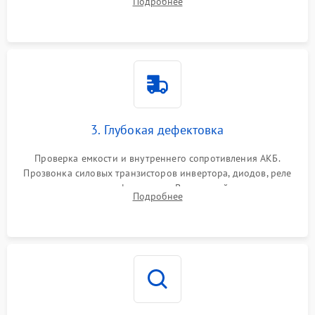
Подробнее
и кистей для предотвращения перегрева и замыканий.
3. Глубокая дефектовка
Проверка емкости и внутреннего сопротивления АКБ.
Прозвонка силовых транзисторов инвертора, диодов, реле
переключения и трансформатора. Визуальный поиск вздутых
Подробнее
конденсаторов и прогаров на печатной плате.