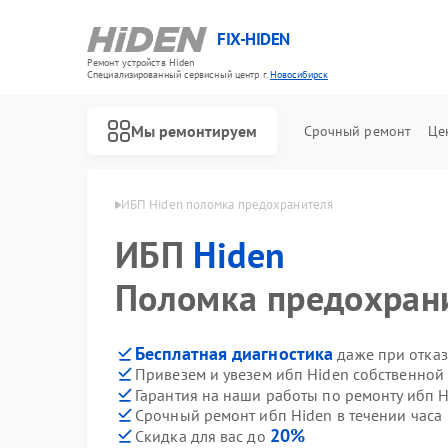
FIX-HIDEN
Ремонт устройств Hiden
Специализированный cервисный центр г.
Новосибирск
Мы ремонтируем
Срочный ремонт
Це
den в Новосибирске
ИБП Hiden поломка предохранителя
ИБП
Hiden
Поломка предохран
Бесплатная диагностика
даже при отказ
Привезем и увезем ибп Hiden собственной
Гарантия на наши работы по ремонту ибп 
Срочный ремонт ибп Hiden в течении часа
20%
Скидка для вас до