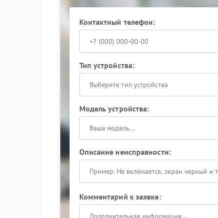
работоспособности устройств с применением 
выполняется с учетом заводских спецификаций
характеристики оборудования.
Контактный телефон:
Сервисный центр Hiden располагает необход
и устранения подобных неисправностей. Спе
ключевых элементов схемы и принимают меры
Тип устройства:
Обратитесь за квалифицированной поддержкой
Выберите тип устройства
Модель устройства:
Описание неисправности:
Комментарий к заявке: