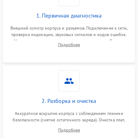
1. Первичная диагностика
Внешний осмотр корпуса и разъемов. Подключение к сети,
проверка индикации, звуковых сигналов и кодов ошибок.
Измерение входного и выходного напряжения. Оценка
Подробнее
реакции ИБП на отключение основного питания без
нагрузки.
2. Разборка и очистка
Аккуратное вскрытие корпуса с соблюдением техники
безопасности (снятие остаточного заряда). Очистка плат,
радиаторов и кулеров от пыли с помощью сжатого воздуха
Подробнее
и кистей для предотвращения перегрева и замыканий.