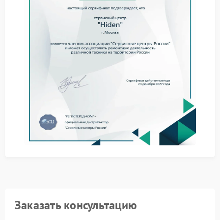
способен выполнять ключевую задачу —
обеспечивать резервное электроснабжение.
Эксплуатация оборудования с дефектом схемы
зарядки повышает риск внезапной потери питания
подключенной техники.
Методы выявления проблемы
Считывают параметры зарядного тока и
напряжения с панели управления.
Оценивают состояние аккумулятора и его реакцию
на зарядный контур.
Тестируют схему выпрямителя при разных уровнях
нагрузки.
Фиксируют отклонения в работе контроллера
заряда.
Сервис Hiden применяет специализированные
измерительные приборы, позволяющие точно
локализовать участок сбоя. Такой подход помогает
избежать избыточных замен компонентов и
сократить продолжительность работ.
Заказать консультацию
Сервисный центр Hiden располагает необходимым
оборудованием для комплексной оценки состояния