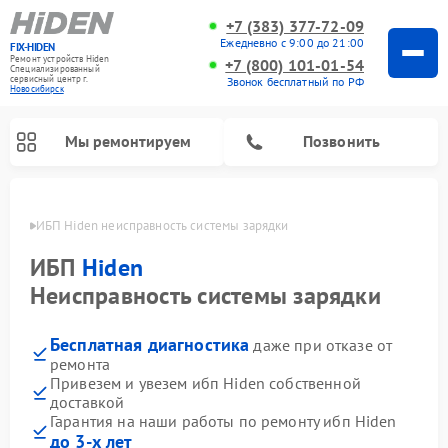
+7 (383) 377-72-09
Ежедневно с 9:00 до 21:00
FIX-HIDEN
Ремонт устройств Hiden
+7 (800) 101-01-54
Специализированный
cервисный центр г.
Звонок бесплатный по РФ
Новосибирск
Мы ремонтируем
Позвонить
ирске
ИБП Hiden неисправность системы зарядки
ИБП
Hiden
Неисправность системы зарядки
Бесплатная диагностика
даже при отказе от
ремонта
Привезем и увезем ибп Hiden собственной
доставкой
Гарантия на наши работы по ремонту ибп Hiden
до 3-х лет