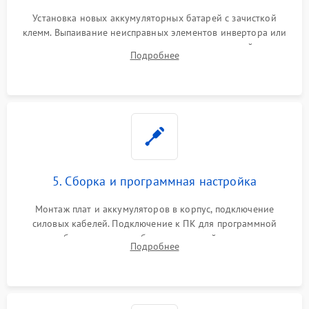
Установка новых аккумуляторных батарей с зачисткой
клемм. Выпаивание неисправных элементов инвертора или
цепи зарядки и монтаж новых радиодеталей.
Подробнее
Восстановление поврежденных токоведущих дорожек и
замена реле.
5. Сборка и программная настройка
Монтаж плат и аккумуляторов в корпус, подключение
силовых кабелей. Подключение к ПК для программной
калибровки констант батареи, настройки порогов
Подробнее
срабатывания AVR и сброса счетчиков старения АКБ.