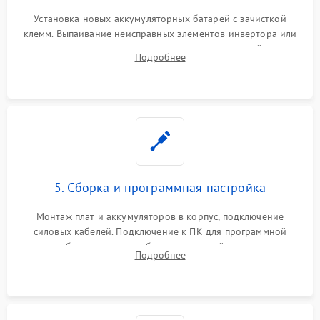
Установка новых аккумуляторных батарей с зачисткой
клемм. Выпаивание неисправных элементов инвертора или
цепи зарядки и монтаж новых радиодеталей.
Подробнее
Восстановление поврежденных токоведущих дорожек и
замена реле.
5. Сборка и программная настройка
Монтаж плат и аккумуляторов в корпус, подключение
силовых кабелей. Подключение к ПК для программной
калибровки констант батареи, настройки порогов
Подробнее
срабатывания AVR и сброса счетчиков старения АКБ.