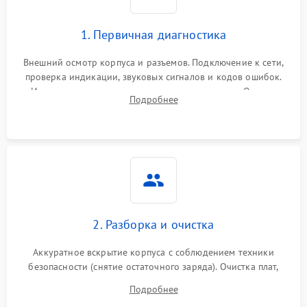
1. Первичная диагностика
Внешний осмотр корпуса и разъемов. Подключение к сети,
проверка индикации, звуковых сигналов и кодов ошибок.
Измерение входного и выходного напряжения. Оценка
Подробнее
реакции ИБП на отключение основного питания без
нагрузки.
2. Разборка и очистка
Аккуратное вскрытие корпуса с соблюдением техники
безопасности (снятие остаточного заряда). Очистка плат,
радиаторов и кулеров от пыли с помощью сжатого воздуха
Подробнее
и кистей для предотвращения перегрева и замыканий.