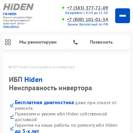
+7 (383) 377-72-09
Ежедневно с 9:00 до 21:00
FIX-HIDEN
Ремонт устройств Hiden
+7 (800) 101-01-54
Специализированный
cервисный центр г.
Звонок бесплатный по РФ
Новосибирск
Мы ремонтируем
Позвонить
ирске
ИБП Hiden неисправность инвертора
ИБП
Hiden
Неисправность инвертора
Бесплатная диагностика
даже при отказе от
ремонта
Привезем и увезем ибп Hiden собственной
доставкой
Гарантия на наши работы по ремонту ибп Hiden
до 3-х лет