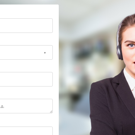
ных несоответствий.
изированными инструментами для тестирования
овать рабочие сценарии и фиксировать поведение
ь сетевое соединение и передавать актуальные
 контроля. При сбое в канале управления теряется
нения состояния.
пециалистам.