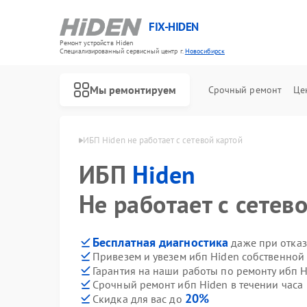
FIX-HIDEN
Ремонт устройств Hiden
Специализированный cервисный центр г.
Новосибирск
Мы ремонтируем
Срочный ремонт
Це
den в Новосибирске
ИБП Hiden не работает с сетевой картой
ИБП
Hiden
Не работает с сетев
Бесплатная диагностика
даже при отказ
Привезем и увезем ибп Hiden собственной
Гарантия на наши работы по ремонту ибп 
Срочный ремонт ибп Hiden в течении часа
20%
Скидка для вас до