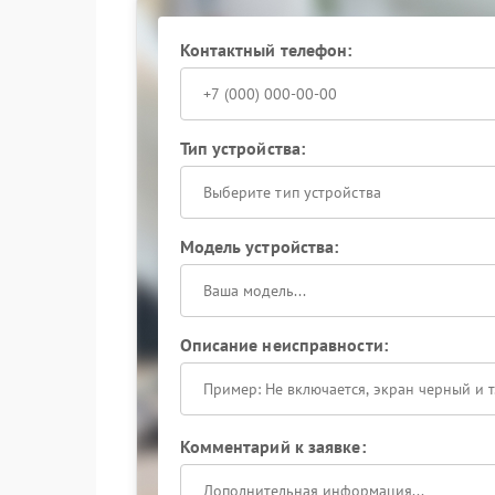
решение формируется строго на базе выявлен
Сервисный центр Hiden располагает специал
Контактный телефон:
сетевых интерфейсов — они позволяют имитир
устройства в разных режимах.
Бесперебойник должен стабильно поддерживат
данные — это критично для централизованного
Тип устройства:
возможность оперативно реагировать на изме
Выберите тип устройства
Доверьте устранение сетевой неисправности с
Модель устройства:
Описание неисправности:
Комментарий к заявке: