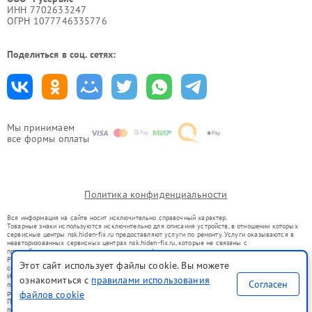
ИНН 7702633247
ОГРН 1077746335776
Поделиться в соц. сетях:
Мы принимаем
все формы оплаты
Политика конфиденциальности
Вся информация на сайте носит исключительно справочный характер.
Товарные знаки используются исключительно для описания устройств, в отношении которых
сервисные центры nsk.hiden-fix.ru предоставляют услуги по ремонту. Услуги оказываются в
неавторизованных сервисных центрах nsk.hiden-fix.ru, которые не связаны с
правообладателями товарных знаков или их официальными представителями.
Ремонт осуществляется для устройств, уже введенных в гражданский оборот в соответствии
Этот сайт использует файлы cookie. Вы можете
со статьей 1487 ГК РФ.
Использование товарных знаков не преследует цели индивидуализации услуг или введения
ознакомиться с
правилами использования
Согласен
потребителей в заблуждение, а служит для информирования о предоставляемых услугах по
ремонту техники указанных брендов.
файлов cookie
Представленная на сайте информация не является публичной офертой, определяемой
положениями Статьи 437(2) Гражданского кодекса РФ