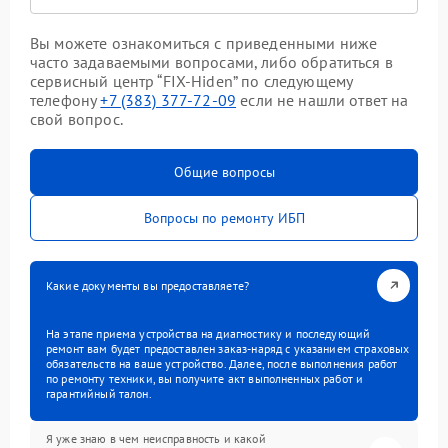
Вы можете ознакомиться с приведенными ниже
часто задаваемыми вопросами, либо обратиться в
сервисный центр “FIX-Hiden” по следующему
телефону
+7 (383) 377-72-09
если не нашли ответ на
свой вопрос.
Общие вопросы
Вопросы по ремонту ИБП
Какие документы вы предоставляете?
На этапе приема устройства на диагностику и последующий
ремонт вам будет предоставлен заказ-наряд с указанием страховых
обязательств на ваше устройство. Далее, после выполнения работ
по ремонту техники, вы получите акт выполненных работ и
гарантийный талон.
Я уже знаю в чем неисправность и какой