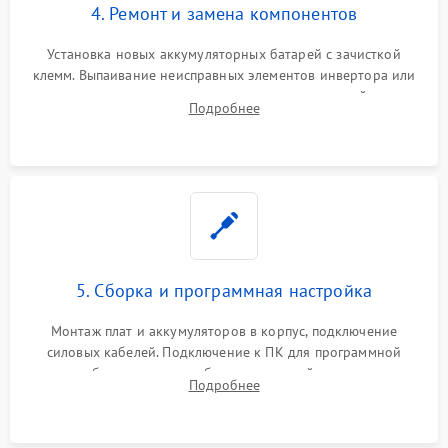
4. Ремонт и замена компонентов
Установка новых аккумуляторных батарей с зачисткой
клемм. Выпаивание неисправных элементов инвертора или
цепи зарядки и монтаж новых радиодеталей.
Подробнее
Восстановление поврежденных токоведущих дорожек и
замена реле.
5. Сборка и программная настройка
Монтаж плат и аккумуляторов в корпус, подключение
силовых кабелей. Подключение к ПК для программной
калибровки констант батареи, настройки порогов
Подробнее
срабатывания AVR и сброса счетчиков старения АКБ.