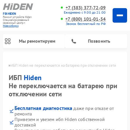
+7 (383) 377-72-09
Ежедневно с 9:00 до 21:00
FIX-HIDEN
Ремонт устройств Hiden
+7 (800) 101-01-54
Специализированный
cервисный центр г.
Звонок бесплатный по РФ
Новосибирск
Мы ремонтируем
Позвонить
ирске
ИБП Hiden не переключается на батарею при отключении сети
ИБП
Hiden
Не переключается на батарею при
отключении сети
Бесплатная диагностика
даже при отказе от
ремонта
Привезем и увезем ибп Hiden собственной
доставкой