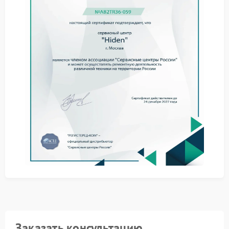
Устройство продолжает показывать работу от
сети, хотя кабель отключен.
Бесперебойник Hiden, не способный
переключиться на батарею, не выполняет защитную
функцию. Даже кратковременный разрыв подачи
энергии способен привести к потере данных или
повреждению чувствительных компонентов
оборудования.
Как мастера выявляют причину
отказа переключения
Специалисты последовательно локализуют участок,
где нарушается логика перехода на аккумулятор.
Сначала фиксируют реакцию устройства на
имитацию отключения сети. Далее оценивают
состояние реле и силовых ключей, управляющих
переключением. Отдельное внимание уделяют цепи
контроля напряжения и логике контроллера —
именно эти элементы чаще всего становятся
источником сбоя.
Заказать консультацию