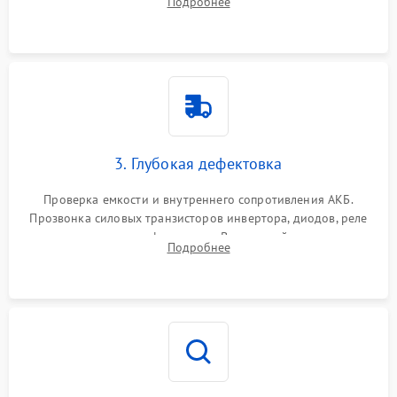
Подробнее
и кистей для предотвращения перегрева и замыканий.
3. Глубокая дефектовка
Проверка емкости и внутреннего сопротивления АКБ.
Прозвонка силовых транзисторов инвертора, диодов, реле
переключения и трансформатора. Визуальный поиск вздутых
Подробнее
конденсаторов и прогаров на печатной плате.