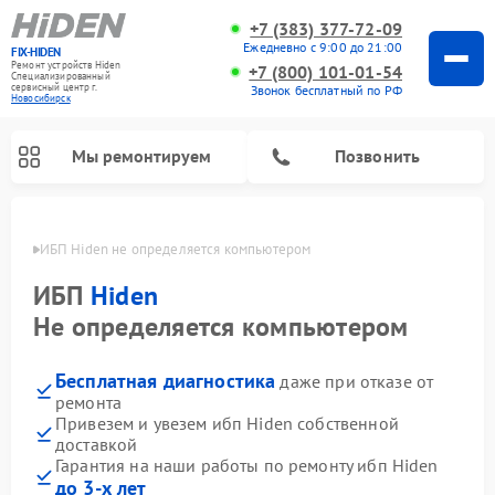
+7 (383) 377-72-09
Ежедневно с 9:00 до 21:00
FIX-HIDEN
Ремонт устройств Hiden
+7 (800) 101-01-54
Специализированный
cервисный центр г.
Звонок бесплатный по РФ
Новосибирск
Мы ремонтируем
Позвонить
ирске
ИБП Hiden не определяется компьютером
ИБП
Hiden
Не определяется компьютером
Бесплатная диагностика
даже при отказе от
ремонта
Привезем и увезем ибп Hiden собственной
доставкой
Гарантия на наши работы по ремонту ибп Hiden
до 3-х лет