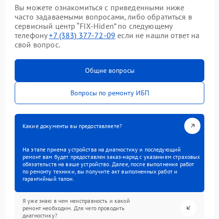
Вы можете ознакомиться с приведенными ниже
часто задаваемыми вопросами, либо обратиться в
сервисный центр “FIX-Hiden” по следующему
телефону
+7 (383) 377-72-09
если не нашли ответ на
свой вопрос.
Общие вопросы
Вопросы по ремонту ИБП
Какие документы вы предоставляете?
На этапе приема устройства на диагностику и последующий
ремонт вам будет предоставлен заказ-наряд с указанием страховых
обязательств на ваше устройство. Далее, после выполнения работ
по ремонту техники, вы получите акт выполненных работ и
гарантийный талон.
Я уже знаю в чем неисправность и какой
ремонт необходим. Для чего проводить
диагностику?