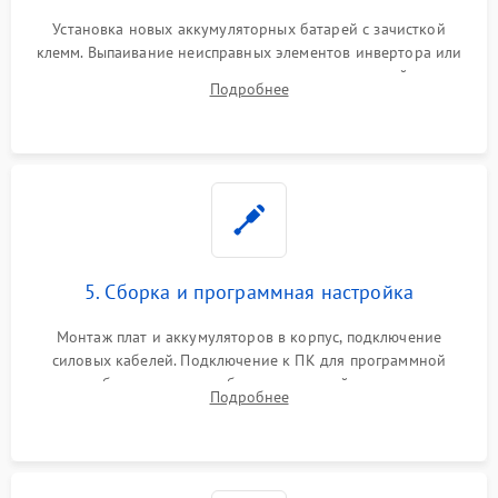
Установка новых аккумуляторных батарей с зачисткой
клемм. Выпаивание неисправных элементов инвертора или
цепи зарядки и монтаж новых радиодеталей.
Подробнее
Восстановление поврежденных токоведущих дорожек и
замена реле.
5. Сборка и программная настройка
Монтаж плат и аккумуляторов в корпус, подключение
силовых кабелей. Подключение к ПК для программной
калибровки констант батареи, настройки порогов
Подробнее
срабатывания AVR и сброса счетчиков старения АКБ.