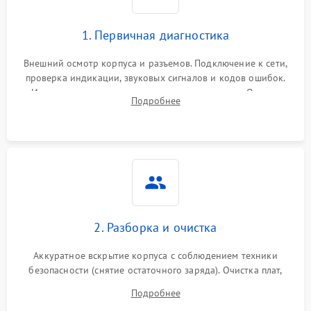
1. Первичная диагностика
Внешний осмотр корпуса и разъемов. Подключение к сети,
проверка индикации, звуковых сигналов и кодов ошибок.
Измерение входного и выходного напряжения. Оценка
Подробнее
реакции ИБП на отключение основного питания без
нагрузки.
2. Разборка и очистка
Аккуратное вскрытие корпуса с соблюдением техники
безопасности (снятие остаточного заряда). Очистка плат,
радиаторов и кулеров от пыли с помощью сжатого воздуха
Подробнее
и кистей для предотвращения перегрева и замыканий.