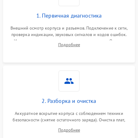
1. Первичная диагностика
Внешний осмотр корпуса и разъемов. Подключение к сети,
проверка индикации, звуковых сигналов и кодов ошибок.
Измерение входного и выходного напряжения. Оценка
Подробнее
реакции ИБП на отключение основного питания без
нагрузки.
2. Разборка и очистка
Аккуратное вскрытие корпуса с соблюдением техники
безопасности (снятие остаточного заряда). Очистка плат,
радиаторов и кулеров от пыли с помощью сжатого воздуха
Подробнее
и кистей для предотвращения перегрева и замыканий.