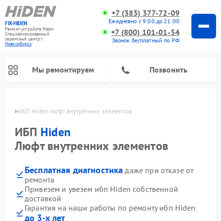
+7 (383) 377-72-09
Ежедневно с 9:00 до 21:00
FIX-HIDEN
Ремонт устройств Hiden
+7 (800) 101-01-54
Специализированный
cервисный центр г.
Звонок бесплатный по РФ
Новосибирск
Мы ремонтируем
Позвонить
ирске
ИБП Hiden люфт внутренних элементов
ИБП
Hiden
Люфт внутренних элементов
Бесплатная диагностика
даже при отказе от
ремонта
Привезем и увезем ибп Hiden собственной
доставкой
Гарантия на наши работы по ремонту ибп Hiden
до 3-х лет