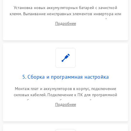
Установка новых аккумуляторных батарей с зачисткой
клемм. Выпаивание неисправных элементов инвертора или
цепи зарядки и монтаж новых радиодеталей.
Подробнее
Восстановление поврежденных токоведущих дорожек и
замена реле.
5. Сборка и программная настройка
Монтаж плат и аккумуляторов в корпус, подключение
силовых кабелей. Подключение к ПК для программной
калибровки констант батареи, настройки порогов
Подробнее
срабатывания AVR и сброса счетчиков старения АКБ.