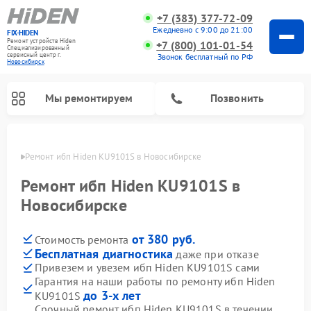
+7 (383) 377-72-09
Ежедневно с 9:00 до 21:00
FIX-HIDEN
Ремонт устройств Hiden
+7 (800) 101-01-54
Специализированный
cервисный центр г.
Звонок бесплатный по РФ
Новосибирск
Мы ремонтируем
Позвонить
ирске
Ремонт ибп Hiden KU9101S в Новосибирске
Ремонт ибп Hiden KU9101S в
Новосибирске
от 380 руб.
Стоимость ремонта
Бесплатная диагностика
даже при отказе
Привезем и увезем ибп Hiden KU9101S сами
Гарантия на наши работы по ремонту ибп Hiden
до 3-х лет
KU9101S
Срочный ремонт ибп Hiden KU9101S в течении