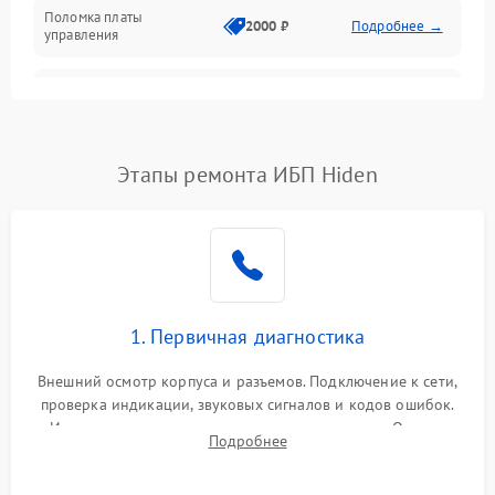
Поломка платы
Механика
2000 ₽
Подробнее →
управления
Неисправность
3000 ₽
Подробнее →
трансформатора
Повреждение
Этапы ремонта ИБП Hiden
500 ₽
Подробнее →
конденсаторов
Поломка предохранителя
100 ₽
Подробнее →
Неисправность системы
1000 ₽
Подробнее →
охлаждения
1. Первичная диагностика
Неисправность
500 ₽
Подробнее →
Внешний осмотр корпуса и разъемов. Подключение к сети,
индикаторов
проверка индикации, звуковых сигналов и кодов ошибок.
Измерение входного и выходного напряжения. Оценка
Поломка фильтров
Подробнее
1000 ₽
Подробнее →
реакции ИБП на отключение основного питания без
(EMI/EMC)
нагрузки.