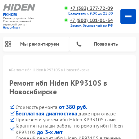
+7 (383) 377-72-09
Ежедневно с 9:00 до 21:00
FIX-HIDEN
Ремонт устройств Hiden
+7 (800) 101-01-54
Специализированный
cервисный центр г.
Звонок бесплатный по РФ
Новосибирск
Мы ремонтируем
Позвонить
ирске
Ремонт ибп Hiden KP9310S в Новосибирске
Ремонт ибп Hiden KP9310S в
Новосибирске
от 380 руб.
Стоимость ремонта
Бесплатная диагностика
даже при отказе
Привезем и увезем ибп Hiden KP9310S сами
Гарантия на наши работы по ремонту ибп Hiden
до 3-х лет
KP9310S
Срочный ремонт ибп Hiden KP9310S в течении