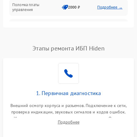
Поломка платы
Механика
2000 ₽
Подробнее →
управления
Неисправность
3000 ₽
Подробнее →
трансформатора
Повреждение
Этапы ремонта ИБП Hiden
500 ₽
Подробнее →
конденсаторов
Поломка предохранителя
100 ₽
Подробнее →
Неисправность системы
1000 ₽
Подробнее →
охлаждения
1. Первичная диагностика
Неисправность
500 ₽
Подробнее →
Внешний осмотр корпуса и разъемов. Подключение к сети,
индикаторов
проверка индикации, звуковых сигналов и кодов ошибок.
Измерение входного и выходного напряжения. Оценка
Поломка фильтров
Подробнее
1000 ₽
Подробнее →
реакции ИБП на отключение основного питания без
(EMI/EMC)
нагрузки.