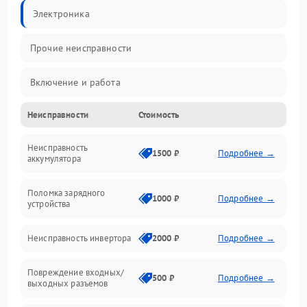
Электроника
Прочие неисправности
Включение и работа
Неисправности
Стоимость
Работа с нагрузкой
Неисправность
Звук и индикация
1500 ₽
Подробнее →
аккумулятора
Питание и режимы
Поломка зарядного
1000 ₽
Подробнее →
устройства
Интерфейсы и связь
Неисправность инвертора
2000 ₽
Подробнее →
Температура и эксплуатация
Повреждение входных/
500 ₽
Подробнее →
выходных разъемов
Механические повреждения