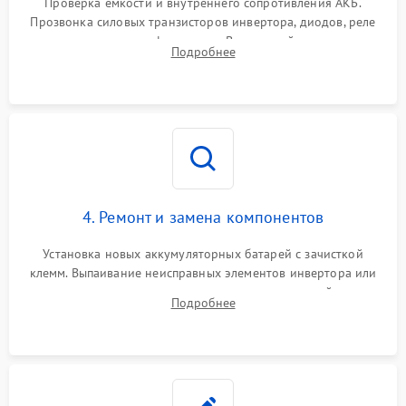
Проверка емкости и внутреннего сопротивления АКБ.
Прозвонка силовых транзисторов инвертора, диодов, реле
Неисправность системы
переключения и трансформатора. Визуальный поиск вздутых
Подробнее
защиты от короткого
1500 ₽
Подробнее →
конденсаторов и прогаров на печатной плате.
замыкания
Повреждение системы
1000 ₽
Подробнее →
защиты от перегрева
Неисправность системы
защиты от
1500 ₽
Подробнее →
перенапряжения
4. Ремонт и замена компонентов
Установка новых аккумуляторных батарей с зачисткой
клемм. Выпаивание неисправных элементов инвертора или
цепи зарядки и монтаж новых радиодеталей.
Подробнее
Восстановление поврежденных токоведущих дорожек и
замена реле.