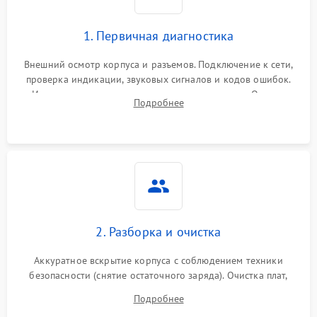
1. Первичная диагностика
Внешний осмотр корпуса и разъемов. Подключение к сети,
проверка индикации, звуковых сигналов и кодов ошибок.
Измерение входного и выходного напряжения. Оценка
Подробнее
реакции ИБП на отключение основного питания без
нагрузки.
2. Разборка и очистка
Аккуратное вскрытие корпуса с соблюдением техники
безопасности (снятие остаточного заряда). Очистка плат,
радиаторов и кулеров от пыли с помощью сжатого воздуха
Подробнее
и кистей для предотвращения перегрева и замыканий.