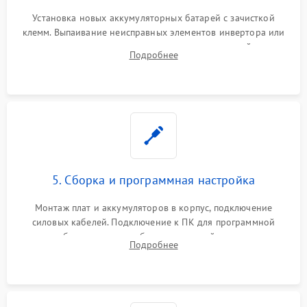
Установка новых аккумуляторных батарей с зачисткой
клемм. Выпаивание неисправных элементов инвертора или
цепи зарядки и монтаж новых радиодеталей.
Подробнее
Восстановление поврежденных токоведущих дорожек и
замена реле.
5. Сборка и программная настройка
Монтаж плат и аккумуляторов в корпус, подключение
силовых кабелей. Подключение к ПК для программной
калибровки констант батареи, настройки порогов
Подробнее
срабатывания AVR и сброса счетчиков старения АКБ.