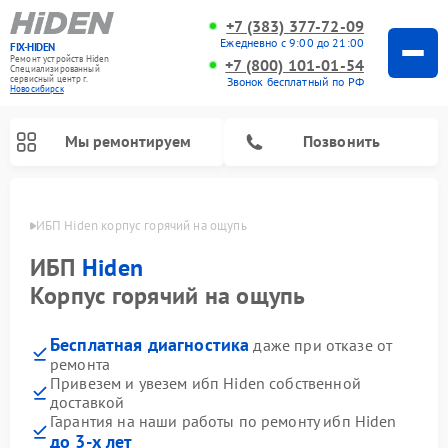
+7 (383) 377-72-09
Ежедневно с 9:00 до 21:00
FIX-HIDEN
Ремонт устройств Hiden
+7 (800) 101-01-54
Специализированный
cервисный центр г.
Звонок бесплатный по РФ
Новосибирск
Мы ремонтируем
Позвонить
ирске
ИБП Hiden корпус горячий на ощупь
ИБП
Hiden
Корпус горячий на ощупь
Бесплатная диагностика
даже при отказе от
ремонта
Привезем и увезем ибп Hiden собственной
доставкой
Гарантия на наши работы по ремонту ибп Hiden
до 3-х лет