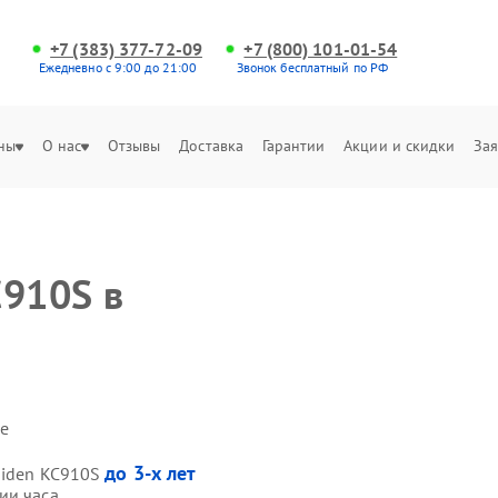
+7 (383) 377-72-09
+7 (800) 101-01-54
Ежедневно с 9:00 до 21:00
Звонок бесплатный по РФ
ны
О нас
Отзывы
Доставка
Гарантии
Акции и скидки
Зая
C910S в
е
до 3-х лет
Hiden KC910S
ии часа