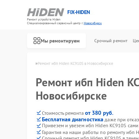
FIX-HIDEN
Ремонт устройств Hiden
Специализированный cервисный центр г.
Новосибирск
Мы ремонтируем
Срочный ремонт
Це
den в Новосибирске
Ремонт ибп Hiden KC910S в Новосибирске
Ремонт ибп Hiden K
Новосибирске
от 380 руб.
Стоимость ремонта
Бесплатная диагностика
даже при отказ
Привезем и увезем ибп Hiden KC910S сами
Гарантия на наши работы по ремонту ибп 
Срочный ремонт ибп Hiden KC910S в течен