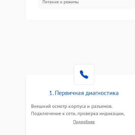
Питание и режимы
Интерфейсы и связь
Температура и эксплуатация
Механические повреждения
Механика
1. Первичная диагностика
Внешний осмотр корпуса и разъемов.
Подключение к сети, проверка индикации,
звуковых сигналов и кодов ошибок. Измерение
Подробнее
входного и выходного напряжения. Оценка