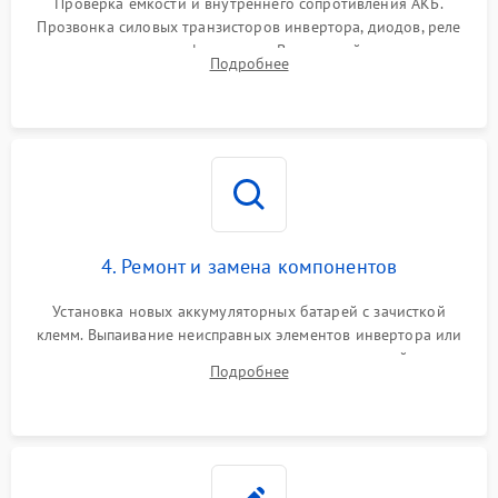
Проверка емкости и внутреннего сопротивления АКБ.
Прозвонка силовых транзисторов инвертора, диодов, реле
Неисправность системы
переключения и трансформатора. Визуальный поиск вздутых
Подробнее
защиты от короткого
1500 ₽
Подробнее →
конденсаторов и прогаров на печатной плате.
замыкания
Повреждение системы
1000 ₽
Подробнее →
защиты от перегрева
Неисправность системы
защиты от
1500 ₽
Подробнее →
перенапряжения
4. Ремонт и замена компонентов
Установка новых аккумуляторных батарей с зачисткой
клемм. Выпаивание неисправных элементов инвертора или
цепи зарядки и монтаж новых радиодеталей.
Подробнее
Восстановление поврежденных токоведущих дорожек и
замена реле.