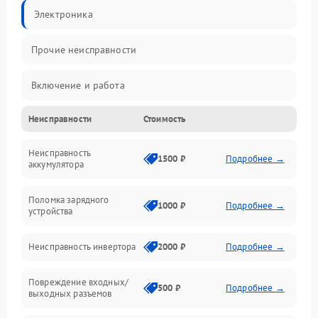
Электроника
Прочие неисправности
Включение и работа
Неисправности
Стоимость
Работа с нагрузкой
Неисправность
Звук и индикация
1500 ₽
Подробнее →
аккумулятора
Питание и режимы
Поломка зарядного
1000 ₽
Подробнее →
устройства
Интерфейсы и связь
Неисправность инвертора
2000 ₽
Подробнее →
Температура и эксплуатация
Повреждение входных/
500 ₽
Подробнее →
выходных разъемов
Механические повреждения