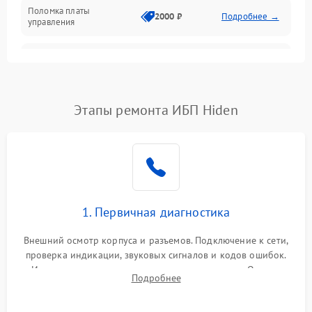
Поломка платы
Механика
2000 ₽
Подробнее →
управления
Неисправность
3000 ₽
Подробнее →
трансформатора
Повреждение
Этапы ремонта ИБП Hiden
500 ₽
Подробнее →
конденсаторов
Поломка предохранителя
100 ₽
Подробнее →
Неисправность системы
1000 ₽
Подробнее →
охлаждения
1. Первичная диагностика
Неисправность
500 ₽
Подробнее →
Внешний осмотр корпуса и разъемов. Подключение к сети,
индикаторов
проверка индикации, звуковых сигналов и кодов ошибок.
Измерение входного и выходного напряжения. Оценка
Поломка фильтров
Подробнее
1000 ₽
Подробнее →
реакции ИБП на отключение основного питания без
(EMI/EMC)
нагрузки.