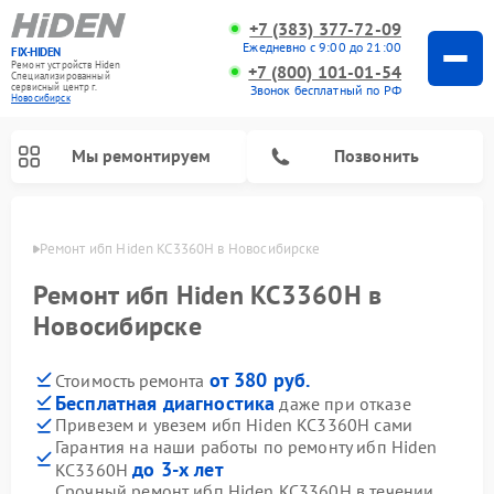
+7 (383) 377-72-09
Ежедневно с 9:00 до 21:00
FIX-HIDEN
Ремонт устройств Hiden
+7 (800) 101-01-54
Специализированный
cервисный центр г.
Звонок бесплатный по РФ
Новосибирск
Мы ремонтируем
Позвонить
ирске
Ремонт ибп Hiden KC3360H в Новосибирске
Ремонт ибп Hiden KC3360H в
Новосибирске
от 380 руб.
Стоимость ремонта
Бесплатная диагностика
даже при отказе
Привезем и увезем ибп Hiden KC3360H сами
Гарантия на наши работы по ремонту ибп Hiden
до 3-х лет
KC3360H
Срочный ремонт ибп Hiden KC3360H в течении