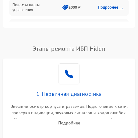
Поломка платы
Механика
2000 ₽
Подробнее →
управления
Неисправность
3000 ₽
Подробнее →
трансформатора
Повреждение
Этапы ремонта ИБП Hiden
500 ₽
Подробнее →
конденсаторов
Поломка предохранителя
100 ₽
Подробнее →
Неисправность системы
1000 ₽
Подробнее →
охлаждения
1. Первичная диагностика
Неисправность
500 ₽
Подробнее →
Внешний осмотр корпуса и разъемов. Подключение к сети,
индикаторов
проверка индикации, звуковых сигналов и кодов ошибок.
Измерение входного и выходного напряжения. Оценка
Поломка фильтров
Подробнее
1000 ₽
Подробнее →
реакции ИБП на отключение основного питания без
(EMI/EMC)
нагрузки.