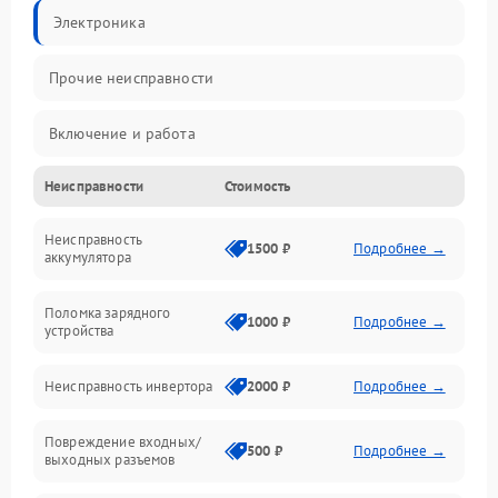
Электроника
Прочие неисправности
Включение и работа
Неисправности
Стоимость
Работа с нагрузкой
Неисправность
Звук и индикация
1500 ₽
Подробнее →
аккумулятора
Питание и режимы
Поломка зарядного
1000 ₽
Подробнее →
устройства
Интерфейсы и связь
Неисправность инвертора
2000 ₽
Подробнее →
Температура и эксплуатация
Повреждение входных/
500 ₽
Подробнее →
выходных разъемов
Механические повреждения