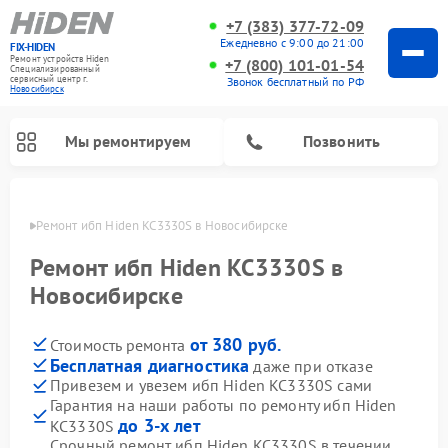
+7 (383) 377-72-09
Ежедневно с 9:00 до 21:00
FIX-HIDEN
Ремонт устройств Hiden
+7 (800) 101-01-54
Специализированный
cервисный центр г.
Звонок бесплатный по РФ
Новосибирск
Мы ремонтируем
Позвонить
ирске
Ремонт ибп Hiden KC3330S в Новосибирске
Ремонт ибп Hiden KC3330S в
Новосибирске
от 380 руб.
Стоимость ремонта
Бесплатная диагностика
даже при отказе
Привезем и увезем ибп Hiden KC3330S сами
Гарантия на наши работы по ремонту ибп Hiden
до 3-х лет
KC3330S
Срочный ремонт ибп Hiden KC3330S в течении