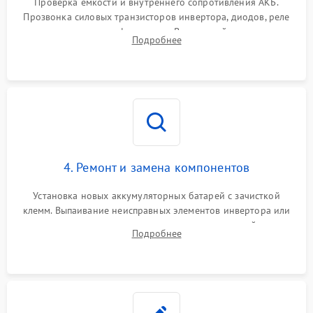
Проверка емкости и внутреннего сопротивления АКБ.
Прозвонка силовых транзисторов инвертора, диодов, реле
Неисправность системы
переключения и трансформатора. Визуальный поиск вздутых
Подробнее
защиты от короткого
1500 ₽
Подробнее →
конденсаторов и прогаров на печатной плате.
замыкания
Повреждение системы
1000 ₽
Подробнее →
защиты от перегрева
Неисправность системы
защиты от
1500 ₽
Подробнее →
перенапряжения
4. Ремонт и замена компонентов
Установка новых аккумуляторных батарей с зачисткой
клемм. Выпаивание неисправных элементов инвертора или
цепи зарядки и монтаж новых радиодеталей.
Подробнее
Восстановление поврежденных токоведущих дорожек и
замена реле.