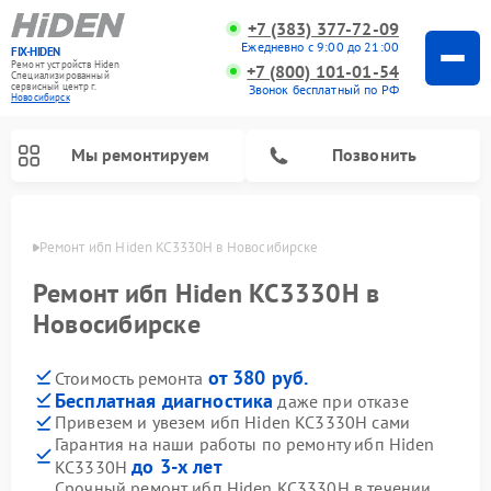
+7 (383) 377-72-09
Ежедневно с 9:00 до 21:00
FIX-HIDEN
Ремонт устройств Hiden
+7 (800) 101-01-54
Специализированный
cервисный центр г.
Звонок бесплатный по РФ
Новосибирск
Мы ремонтируем
Позвонить
ирске
Ремонт ибп Hiden KC3330H в Новосибирске
Ремонт ибп Hiden KC3330H в
Новосибирске
от 380 руб.
Стоимость ремонта
Бесплатная диагностика
даже при отказе
Привезем и увезем ибп Hiden KC3330H сами
Гарантия на наши работы по ремонту ибп Hiden
до 3-х лет
KC3330H
Срочный ремонт ибп Hiden KC3330H в течении