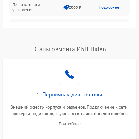
Поломка платы
Механика
2000 ₽
Подробнее →
управления
Неисправность
3000 ₽
Подробнее →
трансформатора
Повреждение
Этапы ремонта ИБП Hiden
500 ₽
Подробнее →
конденсаторов
Поломка предохранителя
100 ₽
Подробнее →
Неисправность системы
1000 ₽
Подробнее →
охлаждения
1. Первичная диагностика
Неисправность
500 ₽
Подробнее →
Внешний осмотр корпуса и разъемов. Подключение к сети,
индикаторов
проверка индикации, звуковых сигналов и кодов ошибок.
Измерение входного и выходного напряжения. Оценка
Поломка фильтров
Подробнее
1000 ₽
Подробнее →
реакции ИБП на отключение основного питания без
(EMI/EMC)
нагрузки.