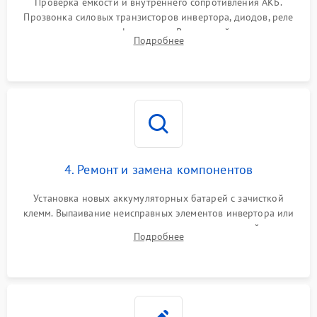
Проверка емкости и внутреннего сопротивления АКБ.
Прозвонка силовых транзисторов инвертора, диодов, реле
Неисправность системы
переключения и трансформатора. Визуальный поиск вздутых
Подробнее
защиты от короткого
1500 ₽
Подробнее →
конденсаторов и прогаров на печатной плате.
замыкания
Повреждение системы
1000 ₽
Подробнее →
защиты от перегрева
Неисправность системы
защиты от
1500 ₽
Подробнее →
перенапряжения
4. Ремонт и замена компонентов
Установка новых аккумуляторных батарей с зачисткой
клемм. Выпаивание неисправных элементов инвертора или
цепи зарядки и монтаж новых радиодеталей.
Подробнее
Восстановление поврежденных токоведущих дорожек и
замена реле.