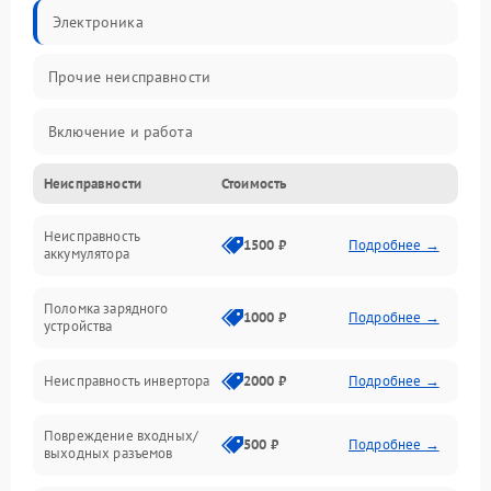
Электроника
Прочие неисправности
Включение и работа
Неисправности
Стоимость
Работа с нагрузкой
Неисправность
Звук и индикация
1500 ₽
Подробнее →
аккумулятора
Питание и режимы
Поломка зарядного
1000 ₽
Подробнее →
устройства
Интерфейсы и связь
Неисправность инвертора
2000 ₽
Подробнее →
Температура и эксплуатация
Повреждение входных/
500 ₽
Подробнее →
выходных разъемов
Механические повреждения