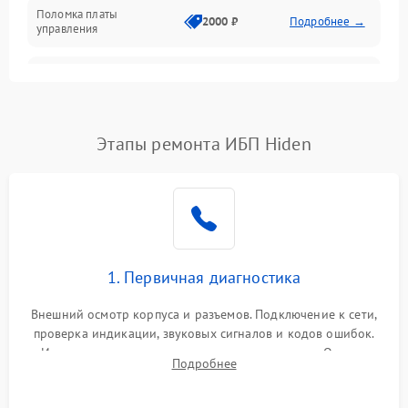
Поломка платы
Механика
2000 ₽
Подробнее →
управления
Неисправность
3000 ₽
Подробнее →
трансформатора
Повреждение
Этапы ремонта ИБП Hiden
500 ₽
Подробнее →
конденсаторов
Поломка предохранителя
100 ₽
Подробнее →
Неисправность системы
1000 ₽
Подробнее →
охлаждения
1. Первичная диагностика
Неисправность
500 ₽
Подробнее →
Внешний осмотр корпуса и разъемов. Подключение к сети,
индикаторов
проверка индикации, звуковых сигналов и кодов ошибок.
Измерение входного и выходного напряжения. Оценка
Поломка фильтров
Подробнее
1000 ₽
Подробнее →
реакции ИБП на отключение основного питания без
(EMI/EMC)
нагрузки.