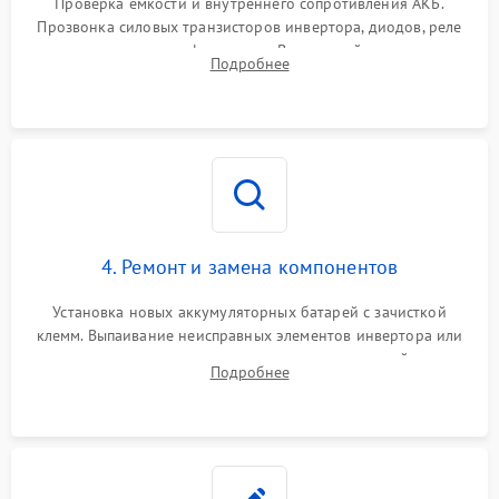
Проверка емкости и внутреннего сопротивления АКБ.
Прозвонка силовых транзисторов инвертора, диодов, реле
Неисправность системы
переключения и трансформатора. Визуальный поиск вздутых
Подробнее
защиты от короткого
1500 ₽
Подробнее →
конденсаторов и прогаров на печатной плате.
замыкания
Повреждение системы
1000 ₽
Подробнее →
защиты от перегрева
Неисправность системы
защиты от
1500 ₽
Подробнее →
перенапряжения
4. Ремонт и замена компонентов
Установка новых аккумуляторных батарей с зачисткой
клемм. Выпаивание неисправных элементов инвертора или
цепи зарядки и монтаж новых радиодеталей.
Подробнее
Восстановление поврежденных токоведущих дорожек и
замена реле.