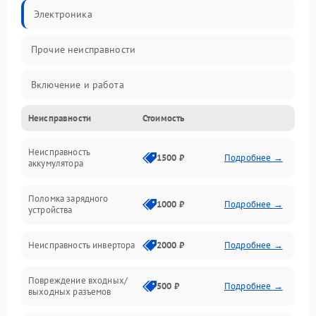
Электроника
Прочие неисправности
Включение и работа
Неисправности
Стоимость
Работа с нагрузкой
Неисправность
Звук и индикация
1500 ₽
Подробнее →
аккумулятора
Питание и режимы
Поломка зарядного
1000 ₽
Подробнее →
устройства
Интерфейсы и связь
Неисправность инвертора
2000 ₽
Подробнее →
Температура и эксплуатация
Повреждение входных/
500 ₽
Подробнее →
выходных разъемов
Механические повреждения