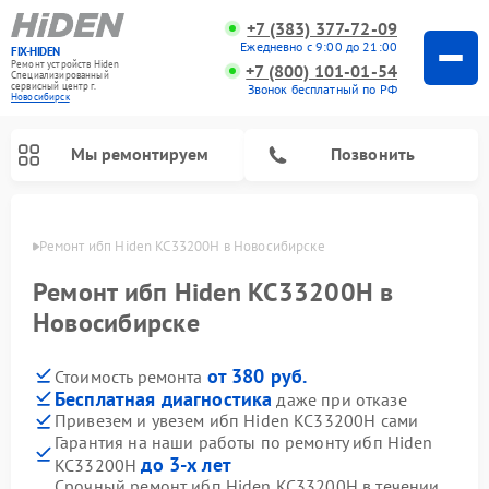
+7 (383) 377-72-09
Ежедневно с 9:00 до 21:00
FIX-HIDEN
Ремонт устройств Hiden
+7 (800) 101-01-54
Специализированный
cервисный центр г.
Звонок бесплатный по РФ
Новосибирск
Мы ремонтируем
Позвонить
ирске
Ремонт ибп Hiden KC33200H в Новосибирске
Ремонт ибп Hiden KC33200H в
Новосибирске
от 380 руб.
Стоимость ремонта
Бесплатная диагностика
даже при отказе
Привезем и увезем ибп Hiden KC33200H сами
Гарантия на наши работы по ремонту ибп Hiden
до 3-х лет
KC33200H
Срочный ремонт ибп Hiden KC33200H в течении