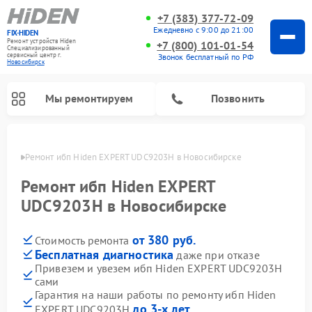
+7 (383) 377-72-09
Ежедневно с 9:00 до 21:00
FIX-HIDEN
Ремонт устройств Hiden
+7 (800) 101-01-54
Специализированный
cервисный центр г.
Звонок бесплатный по РФ
Новосибирск
Мы ремонтируем
Позвонить
ирске
Ремонт ибп Hiden EXPERT UDC9203H в Новосибирске
Ремонт ибп Hiden EXPERT
UDC9203H в Новосибирске
от 380 руб.
Стоимость ремонта
Бесплатная диагностика
даже при отказе
Привезем и увезем ибп Hiden EXPERT UDC9203H
сами
Гарантия на наши работы по ремонту ибп Hiden
до 3-х лет
EXPERT UDC9203H