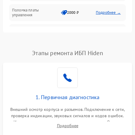
Поломка платы
Механика
2000 ₽
Подробнее →
управления
Неисправность
3000 ₽
Подробнее →
трансформатора
Повреждение
Этапы ремонта ИБП Hiden
500 ₽
Подробнее →
конденсаторов
Поломка предохранителя
100 ₽
Подробнее →
Неисправность системы
1000 ₽
Подробнее →
охлаждения
1. Первичная диагностика
Неисправность
500 ₽
Подробнее →
Внешний осмотр корпуса и разъемов. Подключение к сети,
индикаторов
проверка индикации, звуковых сигналов и кодов ошибок.
Измерение входного и выходного напряжения. Оценка
Поломка фильтров
Подробнее
1000 ₽
Подробнее →
реакции ИБП на отключение основного питания без
(EMI/EMC)
нагрузки.