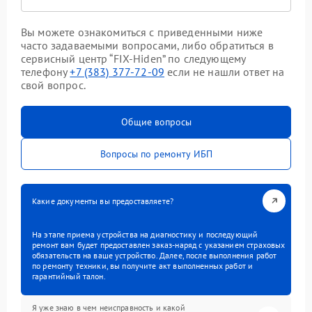
Вы можете ознакомиться с приведенными ниже
часто задаваемыми вопросами, либо обратиться в
сервисный центр “FIX-Hiden” по следующему
телефону
+7 (383) 377-72-09
если не нашли ответ на
свой вопрос.
Общие вопросы
Вопросы по ремонту ИБП
Какие документы вы предоставляете?
На этапе приема устройства на диагностику и последующий
ремонт вам будет предоставлен заказ-наряд с указанием страховых
обязательств на ваше устройство. Далее, после выполнения работ
по ремонту техники, вы получите акт выполненных работ и
гарантийный талон.
Я уже знаю в чем неисправность и какой