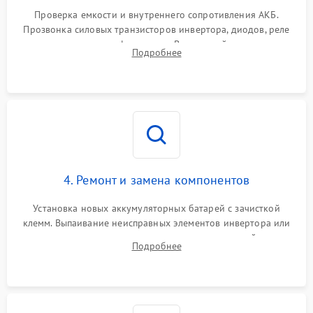
1000 ₽
Подробнее →
от перегрузок
Проверка емкости и внутреннего сопротивления АКБ.
Прозвонка силовых транзисторов инвертора, диодов, реле
Неисправность системы
переключения и трансформатора. Визуальный поиск вздутых
Подробнее
защиты от короткого
1500 ₽
Подробнее →
конденсаторов и прогаров на печатной плате.
замыкания
Повреждение системы
1000 ₽
Подробнее →
защиты от перегрева
Неисправность системы
защиты от
1500 ₽
Подробнее →
перенапряжения
4. Ремонт и замена компонентов
Установка новых аккумуляторных батарей с зачисткой
клемм. Выпаивание неисправных элементов инвертора или
цепи зарядки и монтаж новых радиодеталей.
Подробнее
Восстановление поврежденных токоведущих дорожек и
замена реле.