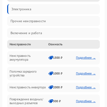
Электроника
Прочие неисправности
Включение и работа
Неисправности
Стоимость
Работа с нагрузкой
Неисправность
Звук и индикация
1500 ₽
Подробнее →
аккумулятора
Питание и режимы
Поломка зарядного
1000 ₽
Подробнее →
устройства
Интерфейсы и связь
Неисправность инвертора
2000 ₽
Подробнее →
Температура и эксплуатация
Повреждение входных/
500 ₽
Подробнее →
выходных разъемов
Механические повреждения