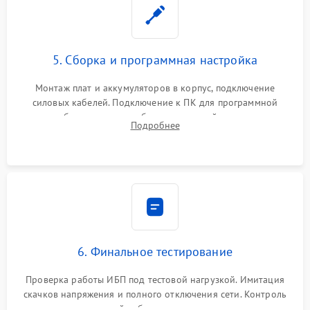
5. Сборка и программная настройка
Монтаж плат и аккумуляторов в корпус, подключение
силовых кабелей. Подключение к ПК для программной
калибровки констант батареи, настройки порогов
Подробнее
срабатывания AVR и сброса счетчиков старения АКБ.
6. Финальное тестирование
Проверка работы ИБП под тестовой нагрузкой. Имитация
скачков напряжения и полного отключения сети. Контроль
времени автономной работы, температурного режима и