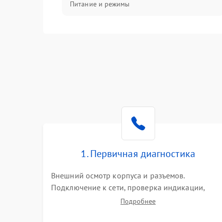
Питание и режимы
Интерфейсы и связь
Температура и эксплуатация
Механические повреждения
Механика
1. Первичная диагностика
Внешний осмотр корпуса и разъемов.
Подключение к сети, проверка индикации,
звуковых сигналов и кодов ошибок. Измерение
Подробнее
входного и выходного напряжения. Оценка