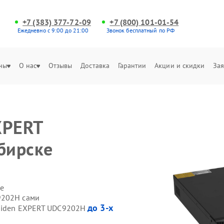
+7 (383) 377-72-09
+7 (800) 101-01-54
Ежедневно с 9:00 до 21:00
Звонок бесплатный по РФ
ны
О нас
Отзывы
Доставка
Гарантии
Акции и скидки
Зая
XPERT
бирске
е
9202H сами
до 3-х
 Hiden EXPERT UDC9202H