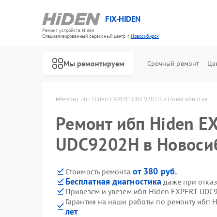
FIX-HIDEN
Ремонт устройств Hiden
Специализированный cервисный центр г.
Новосибирск
Мы ремонтируем
Срочный ремонт
Це
den в Новосибирске
Ремонт ибп Hiden EXPERT UDC9202H в Новосибирске
Ремонт ибп Hiden E
UDC9202H в Новоси
от 380 руб.
Стоимость ремонта
Бесплатная диагностика
даже при отказ
Привезем и увезем ибп Hiden EXPERT UDC
Гарантия на наши работы по ремонту ибп
лет