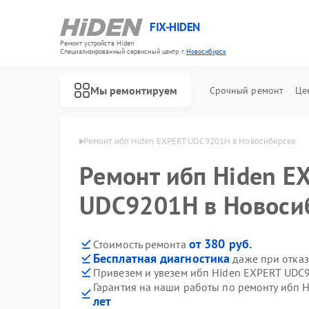
FIX-HIDEN
Ремонт устройств Hiden
Специализированный cервисный центр г.
Новосибирск
Мы ремонтируем
Срочный ремонт
Це
den в Новосибирске
Ремонт ибп Hiden EXPERT UDC9201H в Новосибирске
Ремонт ибп Hiden E
UDC9201H в Новоси
от 380 руб.
Стоимость ремонта
Бесплатная диагностика
даже при отказ
Привезем и увезем ибп Hiden EXPERT UDC
Гарантия на наши работы по ремонту ибп
лет