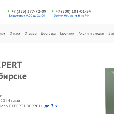
+7 (383) 377-72-09
+7 (800) 101-01-54
Ежедневно с 9:00 до 21:00
Звонок бесплатный по РФ
ны
О нас
Отзывы
Доставка
Гарантии
Акции и скидки
Зая
XPERT
бирске
е
9201H сами
до 3-х
 Hiden EXPERT UDC9201H