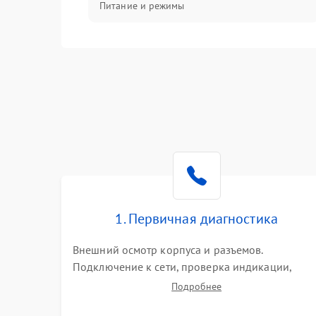
Питание и режимы
Интерфейсы и связь
Температура и эксплуатация
Механические повреждения
Механика
1. Первичная диагностика
Внешний осмотр корпуса и разъемов.
Подключение к сети, проверка индикации,
звуковых сигналов и кодов ошибок. Измерение
Подробнее
входного и выходного напряжения. Оценка