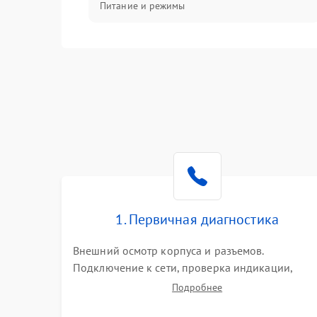
Питание и режимы
Интерфейсы и связь
Температура и эксплуатация
Механические повреждения
Механика
1. Первичная диагностика
Внешний осмотр корпуса и разъемов.
Подключение к сети, проверка индикации,
звуковых сигналов и кодов ошибок. Измерение
Подробнее
входного и выходного напряжения. Оценка