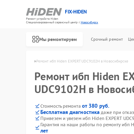
FIX-HIDEN
Ремонт устройств Hiden
Специализированный cервисный центр г.
Новосибирск
Мы ремонтируем
Срочный ремонт
Це
den в Новосибирске
Ремонт ибп Hiden EXPERT UDC9102H в Новосибирске
Ремонт ибп Hiden E
UDC9102H в Новоси
от 380 руб.
Стоимость ремонта
Бесплатная диагностика
даже при отказ
Привезем и увезем ибп Hiden EXPERT UDC
Гарантия на наши работы по ремонту ибп
лет