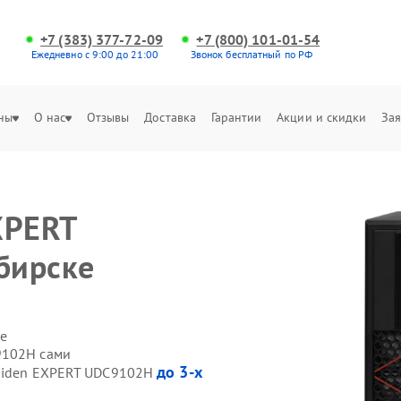
+7 (383) 377-72-09
+7 (800) 101-01-54
Ежедневно с 9:00 до 21:00
Звонок бесплатный по РФ
ны
О нас
Отзывы
Доставка
Гарантии
Акции и скидки
Зая
XPERT
бирске
е
9102H сами
до 3-х
 Hiden EXPERT UDC9102H