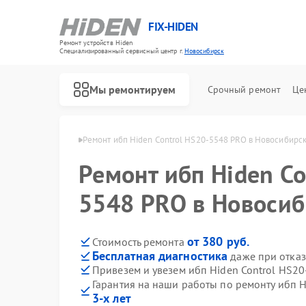
FIX-HIDEN
Ремонт устройств Hiden
Специализированный cервисный центр г.
Новосибирск
Мы ремонтируем
Срочный ремонт
Це
den в Новосибирске
Ремонт ибп Hiden Control HS20-5548 PRO в Новосибирс
Ремонт ибп Hiden Co
5548 PRO в Новосиб
от 380 руб.
Стоимость ремонта
Бесплатная диагностика
даже при отказ
Привезем и увезем ибп Hiden Control HS2
Гарантия на наши работы по ремонту ибп 
3-х лет