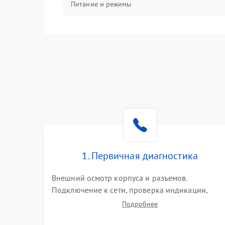
Питание и режимы
Интерфейсы и связь
Температура и эксплуатация
Механические повреждения
Механика
1. Первичная диагностика
Внешний осмотр корпуса и разъемов.
Подключение к сети, проверка индикации,
звуковых сигналов и кодов ошибок. Измерение
Подробнее
входного и выходного напряжения. Оценка