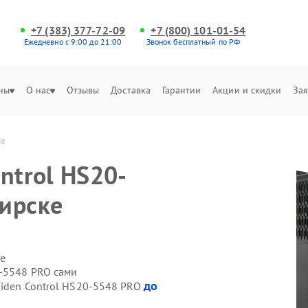
+7 (383) 377-72-09
+7 (800) 101-01-54
Ежедневно с 9:00 до 21:00
Звонок бесплатный по РФ
ны
О нас
Отзывы
Доставка
Гарантии
Акции и скидки
Зая
ке
ntrol HS20-
ирске
е
0-5548 PRO сами
до
Hiden Control HS20-5548 PRO