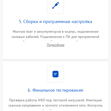
5. Сборка и программная настройка
Монтаж плат и аккумуляторов в корпус, подключение
силовых кабелей. Подключение к ПК для программной
калибровки констант батареи, настройки порогов
Подробнее
срабатывания AVR и сброса счетчиков старения АКБ.
6. Финальное тестирование
Проверка работы ИБП под тестовой нагрузкой. Имитация
скачков напряжения и полного отключения сети. Контроль
времени автономной работы, температурного режима и