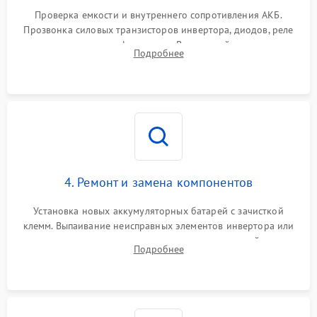
1000 ₽
Подробнее →
от перегрузок
Проверка емкости и внутреннего сопротивления АКБ.
Прозвонка силовых транзисторов инвертора, диодов, реле
Неисправность системы
переключения и трансформатора. Визуальный поиск вздутых
Подробнее
защиты от короткого
1500 ₽
Подробнее →
конденсаторов и прогаров на печатной плате.
замыкания
Повреждение системы
1000 ₽
Подробнее →
защиты от перегрева
Неисправность системы
защиты от
1500 ₽
Подробнее →
перенапряжения
4. Ремонт и замена компонентов
Установка новых аккумуляторных батарей с зачисткой
клемм. Выпаивание неисправных элементов инвертора или
цепи зарядки и монтаж новых радиодеталей.
Подробнее
Восстановление поврежденных токоведущих дорожек и
замена реле.