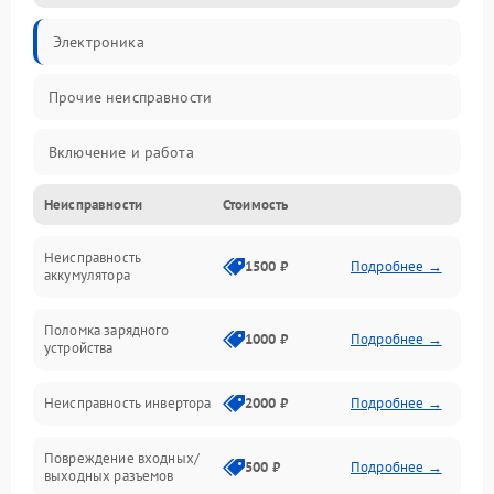
Электроника
Прочие неисправности
Включение и работа
Неисправности
Стоимость
Работа с нагрузкой
Неисправность
Звук и индикация
1500 ₽
Подробнее →
аккумулятора
Питание и режимы
Поломка зарядного
1000 ₽
Подробнее →
устройства
Интерфейсы и связь
Неисправность инвертора
2000 ₽
Подробнее →
Температура и эксплуатация
Повреждение входных/
500 ₽
Подробнее →
выходных разъемов
Механические повреждения