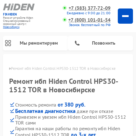
+7 (383) 377-72-09
Ежедневно с 9:00 до 21:00
FIX-HIDEN
Ремонт устройств Hiden
+7 (800) 101-01-54
Специализированный
cервисный центр г.
Звонок бесплатный по РФ
Новосибирск
Мы ремонтируем
Позвонить
ирске
Ремонт ибп Hiden Control HPS30-1512 TOR в Новосибирске
Ремонт ибп Hiden Control HPS30-
1512 TOR в Новосибирске
от 380 руб.
Стоимость ремонта
Бесплатная диагностика
даже при отказе
Привезем и увезем ибп Hiden Control HPS30-1512
TOR сами
Гарантия на наши работы по ремонту ибп Hiden
до 3-х лет
Control HPS30-1512 TOR