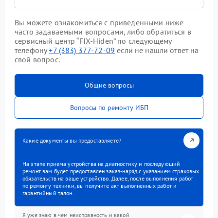
Вы можете ознакомиться с приведенными ниже
часто задаваемыми вопросами, либо обратиться в
сервисный центр “FIX-Hiden” по следующему
телефону
+7 (383) 377-72-09
если не нашли ответ на
свой вопрос.
Общие вопросы
Вопросы по ремонту ИБП
Какие документы вы предоставляете?
На этапе приема устройства на диагностику и последующий
ремонт вам будет предоставлен заказ-наряд с указанием страховых
обязательств на ваше устройство. Далее, после выполнения работ
по ремонту техники, вы получите акт выполненных работ и
гарантийный талон.
Я уже знаю в чем неисправность и какой