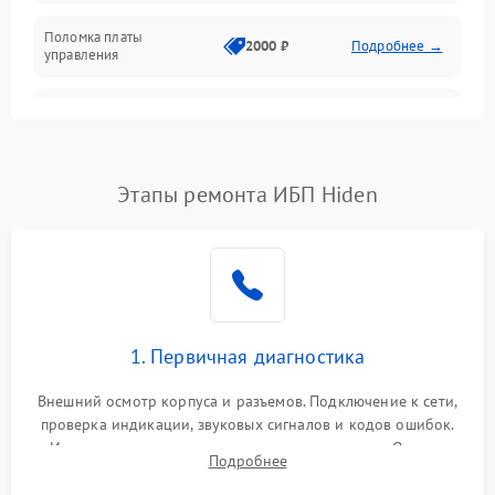
Поломка платы
Механика
2000 ₽
Подробнее →
управления
Неисправность
3000 ₽
Подробнее →
трансформатора
Повреждение
Этапы ремонта ИБП Hiden
500 ₽
Подробнее →
конденсаторов
Поломка предохранителя
100 ₽
Подробнее →
Неисправность системы
1000 ₽
Подробнее →
охлаждения
1. Первичная диагностика
Неисправность
500 ₽
Подробнее →
Внешний осмотр корпуса и разъемов. Подключение к сети,
индикаторов
проверка индикации, звуковых сигналов и кодов ошибок.
Измерение входного и выходного напряжения. Оценка
Поломка фильтров
Подробнее
1000 ₽
Подробнее →
реакции ИБП на отключение основного питания без
(EMI/EMC)
нагрузки.